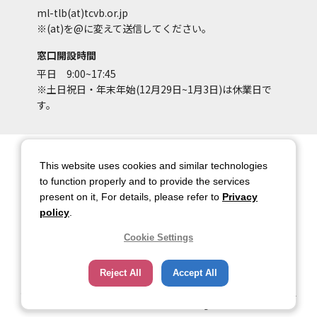
ml-tlb(at)tcvb.or.jp
※(at)を@に変えて送信してください。
窓口開設時間
平日 9:00~17:45
※土日祝日・年末年始(12月29日~1月3日)は休業日で
す。
サイトマップ
サイトポリシー
This website uses cookies and similar technologies
アカウントポリシー
個人情報保護方針
to function properly and to provide the services
present on it, For details, please refer to
Privacy
著作権について
お問い合わせ
policy
.
都庁総合ページへのリンク
Cookie Settings
トップページ
Reject All
Accept All
Copyright © 2026 TOKYO METROPOLITAN GOVERNMENT Bureau of Industrial
and Labor Affairs Tourism Division All rights Reserved.