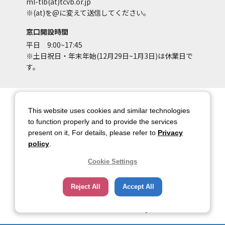
ml-tlb(at)tcvb.or.jp
※(at)を@に変えて送信してください。
窓口開設時間
平日 9:00~17:45
※土日祝日・年末年始(12月29日~1月3日)は休業日で
す。
サイトマップ
サイトポリシー
This website uses cookies and similar technologies
アカウントポリシー
個人情報保護方針
to function properly and to provide the services
present on it, For details, please refer to
Privacy
著作権について
お問い合わせ
policy
.
都庁総合ページへのリンク
Cookie Settings
トップページ
Reject All
Accept All
Copyright © 2026 TOKYO METROPOLITAN GOVERNMENT Bureau of Industrial
and Labor Affairs Tourism Division All rights Reserved.