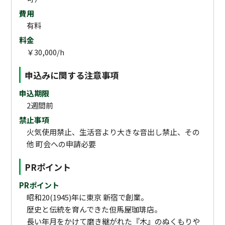
費用
有料
料金
￥30,000/h
申込みに関する注意事項
申込期限
2週間前
禁止事項
火気使用禁止、生活音より大きな音出し禁止、その
他 町会への申請必要
PRポイント
PRポイント
昭和20(1945)年に東京 新宿で創業。
歴史と伝統を育んできた但馬屋珈琲店。
長い年月をかけて磨き継がれた『木』のぬくもりや