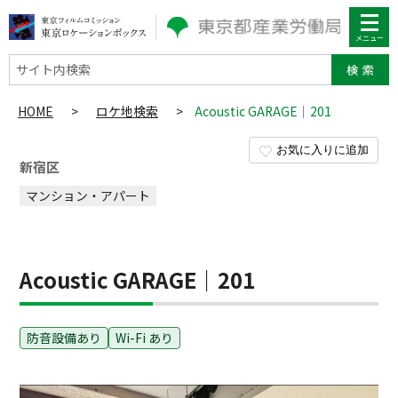
サイト内検索
HOME
>
ロケ地検索
>
Acoustic GARAGE｜201
お気に入りに追加
新宿区
マンション・アパート
Acoustic GARAGE｜201
防音設備あり
Wi-Fi あり