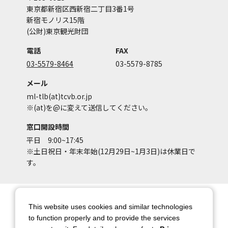
東京都新宿区西新宿二丁目3番1号
新宿モノリス15階
(公財)東京観光財団
電話
FAX
03-5579-8464
03-5579-8785
メール
ml-tlb(at)tcvb.or.jp
※(at)を@に変えて送信してください。
窓口開設時間
平日 9:00~17:45
※土日祝日・年末年始(12月29日~1月3日)は休業日で
す。
サイトマップ
サイトポリシー
This website uses cookies and similar technologies
アカウントポリシー
個人情報保護方針
to function properly and to provide the services