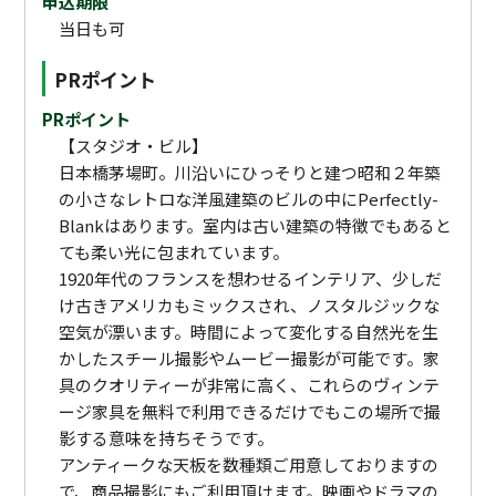
申込期限
当日も可
PRポイント
PRポイント
【スタジオ・ビル】
日本橋茅場町。川沿いにひっそりと建つ昭和２年築
の小さなレトロな洋風建築のビルの中にPerfectly-
Blankはあります。室内は古い建築の特徴でもあると
ても柔い光に包まれています。
1920年代のフランスを想わせるインテリア、少しだ
け古きアメリカもミックスされ、ノスタルジックな
空気が漂います。時間によって変化する自然光を生
かしたスチール撮影やムービー撮影が可能です。家
具のクオリティーが非常に高く、これらのヴィンテ
ージ家具を無料で利用できるだけでもこの場所で撮
影する意味を持ちそうです。
アンティークな天板を数種類ご用意しておりますの
で、商品撮影にもご利用頂けます。映画やドラマの