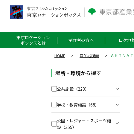
東京ロケーション
制作者の方へ
ロケ地
ボックスとは
HOME
>
ロケ地検索
>
ＡＫＩＮＡＩ
場所・環境から探す
公共施設
（223）
学校・教育施設
（68）
公園・レジャー・スポーツ施
設
（355）