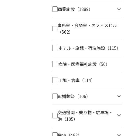
商業施設
（1889）
事務室・会議室・オフィスビル
（562）
ホテル・旅館・宿泊施設
（115）
病院・医療福祉施設
（56）
工場・倉庫
（114）
冠婚葬祭
（106）
交通機関・乗り物・駐車場・
港
（105）
住宅
（462）