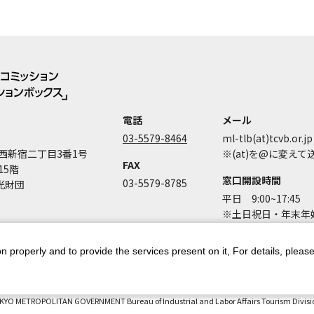
電話
メール
03-5579-8464
ml-tlb(at)tcvb.or.jp
西新宿二丁目3番1号
※(at)を@に変え
FAX
15階
窓口開設時間
03-5579-8785
光財団
平日 9:00~17:45
※土日祝日・年末年始
n properly and to provide the services present on it, For details, pleas
ントポリシー
個人情報保護方針
著作権について
お問い合わせ
都庁
KYO METROPOLITAN GOVERNMENT Bureau of Industrial and Labor Affairs Tourism Division 