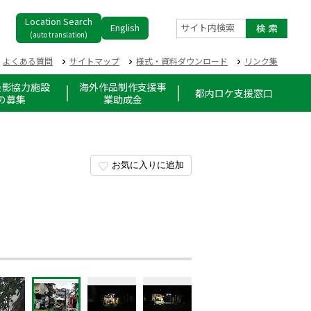
Location Search
English
サイト内検索
(auto translation)
よくある質問
サイトマップ
様式・資料ダウンロード
リンク集
撮影協力施設
海外作品制作支援事
都内ロケ支援窓口
の募集
業助成金
お気に入りに追加