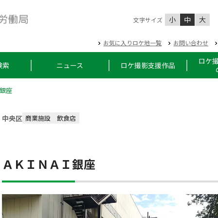
小
中
大
文字サイズ
お気に入りロケ地一覧
お問い合わせ
ロケ
検索
ニュース
ロケ撮影支援作品
銀座
中央区
商業施設
飲食店
ＡＫＩＮＡＩ銀座