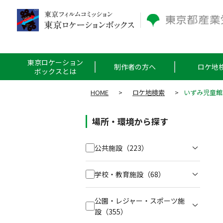
東京ロケーション
制作者の方へ
ロケ地
ボックスとは
HOME
>
ロケ地検索
>
いずみ児童館
場所・環境から探す
公共施設
（223）
学校・教育施設
（68）
公園・レジャー・スポーツ施
設
（355）