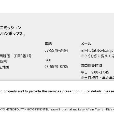
電話
メール
03-5579-8464
ml-tlb(at)tcvb.or.jp
西新宿二丁目3番1号
※(at)を@に変え
FAX
15階
窓口開設時間
03-5579-8785
光財団
平日 9:00~17:45
※土日祝日・年末年始
n properly and to provide the services present on it, For details, pleas
ントポリシー
個人情報保護方針
著作権について
お問い合わせ
都庁
KYO METROPOLITAN GOVERNMENT Bureau of Industrial and Labor Affairs Tourism Division 