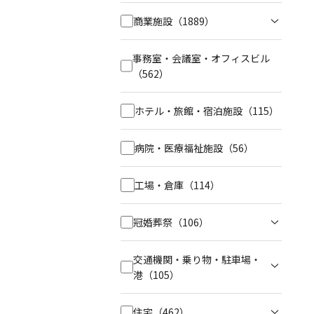
商業施設
（1889）
事務室・会議室・オフィスビル
（562）
ホテル・旅館・宿泊施設
（115）
病院・医療福祉施設
（56）
工場・倉庫
（114）
冠婚葬祭
（106）
交通機関・乗り物・駐車場・
港
（105）
住宅
（462）