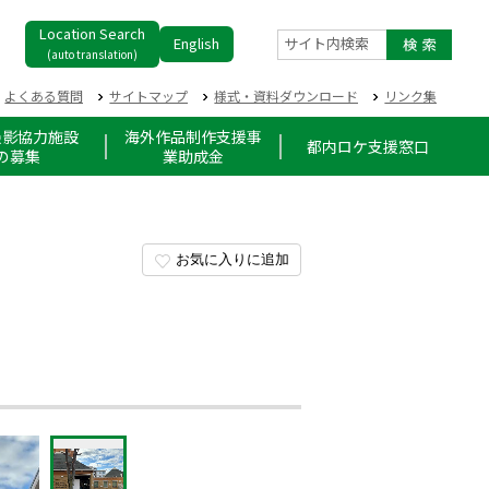
Location Search
English
サイト内検索
(auto translation)
よくある質問
サイトマップ
様式・資料ダウンロード
リンク集
撮影協力施設
海外作品制作支援事
都内ロケ支援窓口
の募集
業助成金
お気に入りに追加