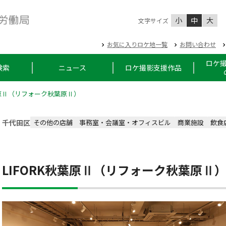
小
中
大
文字サイズ
お気に入りロケ地一覧
お問い合わせ
ロケ
検索
ニュース
ロケ撮影支援作品
秋葉原Ⅱ（リフォーク秋葉原Ⅱ）
千代田区
その他の店舗
事務室・会議室・オフィスビル
商業施設
飲食
LIFORK秋葉原Ⅱ（リフォーク秋葉原Ⅱ