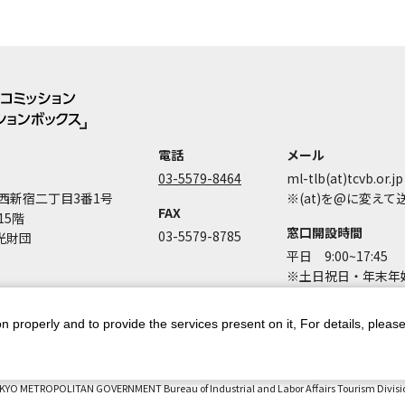
電話
メール
03-5579-8464
ml-tlb(at)tcvb.or.jp
西新宿二丁目3番1号
※(at)を@に変え
FAX
15階
窓口開設時間
03-5579-8785
光財団
平日 9:00~17:45
※土日祝日・年末年始
n properly and to provide the services present on it, For details, pleas
ントポリシー
個人情報保護方針
著作権について
お問い合わせ
都庁
KYO METROPOLITAN GOVERNMENT Bureau of Industrial and Labor Affairs Tourism Division 