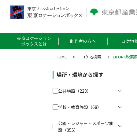
東京ロケーション
制作者の方へ
ロケ地
ボックスとは
HOME
>
ロケ地検索
>
LIFORK
場所・環境から探す
公共施設
（223）
学校・教育施設
（68）
公園・レジャー・スポーツ施
設
（355）