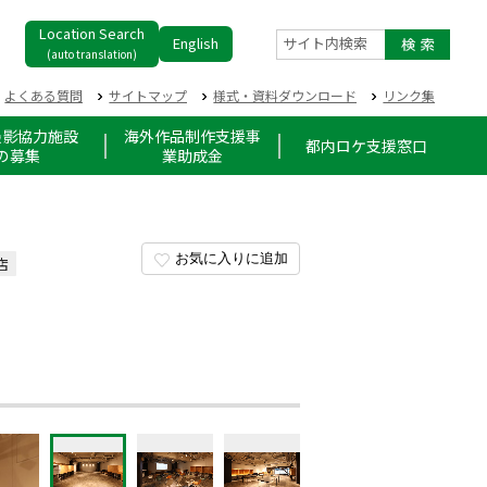
Location Search
English
サイト内検索
(auto translation)
よくある質問
サイトマップ
様式・資料ダウンロード
リンク集
撮影協力施設
海外作品制作支援事
都内ロケ支援窓口
の募集
業助成金
お気に入りに追加
店
）