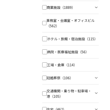
商業施設
（1889）
事務室・会議室・オフィスビル
（562）
ホテル・旅館・宿泊施設
（115）
病院・医療福祉施設
（56）
工場・倉庫
（114）
冠婚葬祭
（106）
交通機関・乗り物・駐車場・
港
（105）
住宅
（462）