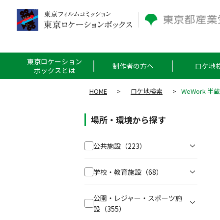
東京ロケーション
制作者の方へ
ロケ地
ボックスとは
HOME
>
ロケ地検索
>
WeWork 半蔵門
場所・環境から探す
公共施設
（223）
学校・教育施設
（68）
公園・レジャー・スポーツ施
設
（355）