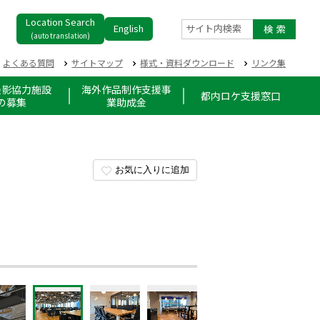
Location Search
English
サイト内検索
(auto translation)
よくある質問
サイトマップ
様式・資料ダウンロード
リンク集
撮影協力施設
海外作品制作支援事
都内ロケ支援窓口
の募集
業助成金
お気に入りに追加