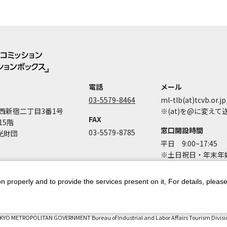
電話
メール
03-5579-8464
ml-tlb(at)tcvb.or.jp
西新宿二丁目3番1号
※(at)を@に変え
FAX
15階
窓口開設時間
03-5579-8785
光財団
平日 9:00~17:45
※土日祝日・年末年始
n properly and to provide the services present on it, For details, pleas
ントポリシー
個人情報保護方針
著作権について
お問い合わせ
都庁
KYO METROPOLITAN GOVERNMENT Bureau of Industrial and Labor Affairs Tourism Division 