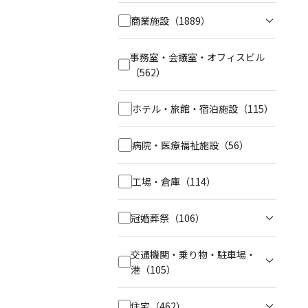
商業施設
（1889）
事務室・会議室・オフィスビル
（562）
ホテル・旅館・宿泊施設
（115）
病院・医療福祉施設
（56）
工場・倉庫
（114）
冠婚葬祭
（106）
交通機関・乗り物・駐車場・
港
（105）
住宅
（462）