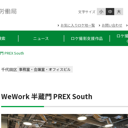
小
中
大
文字サイズ
お気に入りロケ地一覧
お問い合わせ
ロケ
検索
ニュース
ロケ撮影支援作品
 PREX South
千代田区
事務室・会議室・オフィスビル
WeWork 半蔵門 PREX South