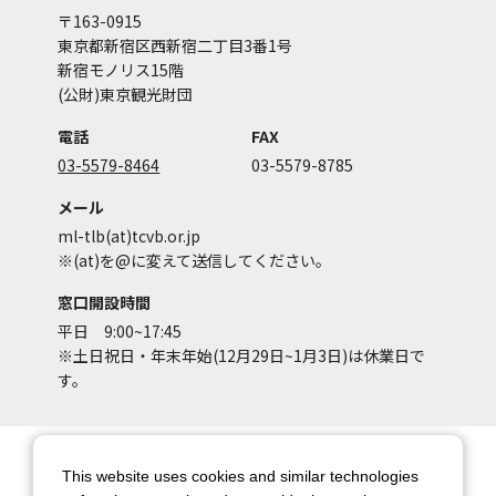
〒163-0915
東京都新宿区西新宿二丁目3番1号
新宿モノリス15階
(公財)東京観光財団
電話
FAX
03-5579-8464
03-5579-8785
メール
ml-tlb(at)tcvb.or.jp
※(at)を@に変えて送信してください。
窓口開設時間
平日 9:00~17:45
※土日祝日・年末年始(12月29日~1月3日)は休業日で
す。
サイトマップ
サイトポリシー
This website uses cookies and similar technologies
アカウントポリシー
個人情報保護方針