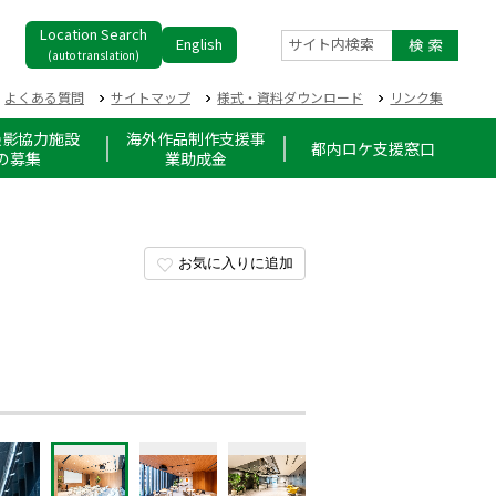
Location Search
English
サイト内検索
(auto translation)
よくある質問
サイトマップ
様式・資料ダウンロード
リンク集
撮影協力施設
海外作品制作支援事
都内ロケ支援窓口
の募集
業助成金
お気に入りに追加