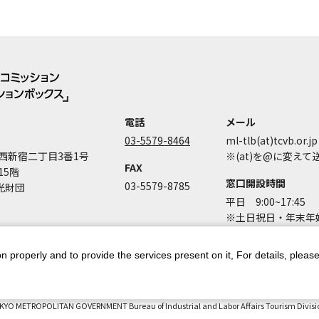
電話
メール
03-5579-8464
ml-tlb(at)tcvb.or.jp
西新宿二丁目3番1号
※(at)を@に変え
FAX
15階
窓口開設時間
03-5579-8785
光財団
平日 9:00~17:45
※土日祝日・年末年始
n properly and to provide the services present on it, For details, pleas
ントポリシー
個人情報保護方針
著作権について
お問い合わせ
都庁
KYO METROPOLITAN GOVERNMENT Bureau of Industrial and Labor Affairs Tourism Division 