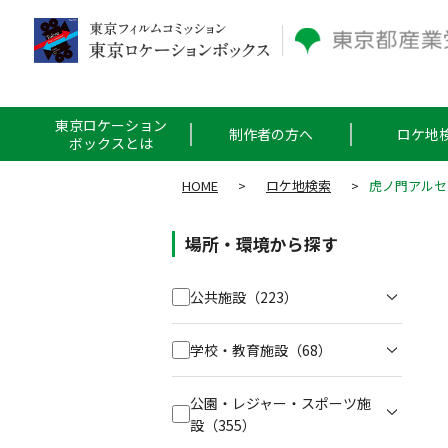
東京ロケーション
制作者の方へ
ロケ地
ボックスとは
HOME
>
ロケ地検索
>
虎ノ門アルセ
場所・環境から探す
公共施設
（223）
学校・教育施設
（68）
公園・レジャー・スポーツ施
設
（355）