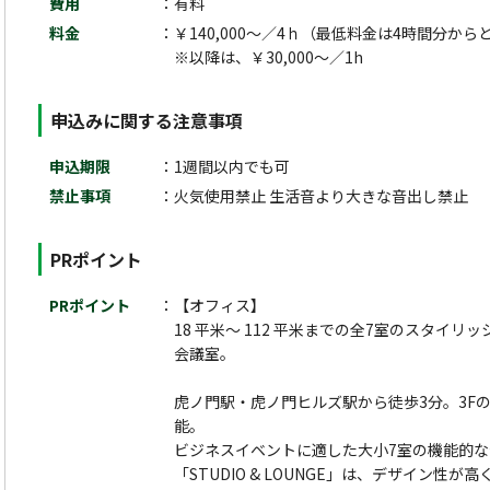
費用
有料
料金
￥140,000～／4ｈ（最低料金は4時間分か
※以降は、￥30,000～／1h
申込みに関する注意事項
申込期限
1週間以内でも可
禁止事項
火気使用禁止 生活音より大きな音出し禁止
PRポイント
PRポイント
【オフィス】
18 平米～ 112 平米までの全7室のスタイ
会議室。
虎ノ門駅・虎ノ門ヒルズ駅から徒歩3分。3F
能。
ビジネスイベントに適した大小7室の機能的な
「STUDIO & LOUNGE」は、デザイン性