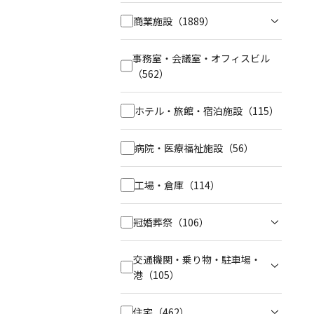
商業施設
（1889）
事務室・会議室・オフィスビル
（562）
ホテル・旅館・宿泊施設
（115）
病院・医療福祉施設
（56）
工場・倉庫
（114）
冠婚葬祭
（106）
交通機関・乗り物・駐車場・
港
（105）
住宅
（462）