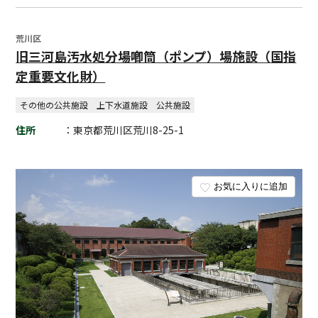
荒川区
旧三河島汚水処分場喞筒（ポンプ）場施設（国指
定重要文化財）
その他の公共施設
上下水道施設
公共施設
住所
：東京都荒川区荒川8-25-1
お気に入りに追加