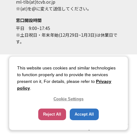
ml-tlb(at)tcvb.or.jp
※(at)を@に変えて送信してください。
窓口開設時間
平日 9:00~17:45
※土日祝日・年末年始(12月29日~1月3日)は休業日で
す。
サイトマップ
サイトポリシー
This website uses cookies and similar technologies
アカウントポリシー
個人情報保護方針
to function properly and to provide the services
present on it, For details, please refer to
Privacy
著作権について
お問い合わせ
policy
.
都庁総合ページへのリンク
Cookie Settings
トップページ
Reject All
Accept All
Copyright © 2026 TOKYO METROPOLITAN GOVERNMENT Bureau of Industrial
and Labor Affairs Tourism Division All rights Reserved.