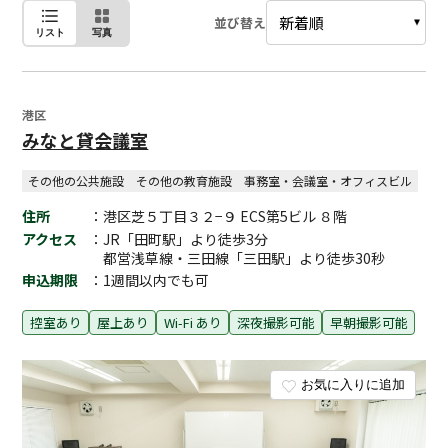
並び替え
リスト
写真
港区
みなと貸会議室
その他の公共施設
その他の教育施設
事務室・会議室・オフィスビル
住所
：港区芝５丁目３２−９ ECS第5ビル ８階
アクセス
：JR「田町駅」より徒歩3分
都営浅草線・三田線「三田駅」より徒歩30秒
申込期限
：1週間以内でも可
控室あり
屋上あり
Wi-Fi あり
深夜撮影可能
早朝撮影可能
お気に入りに追加