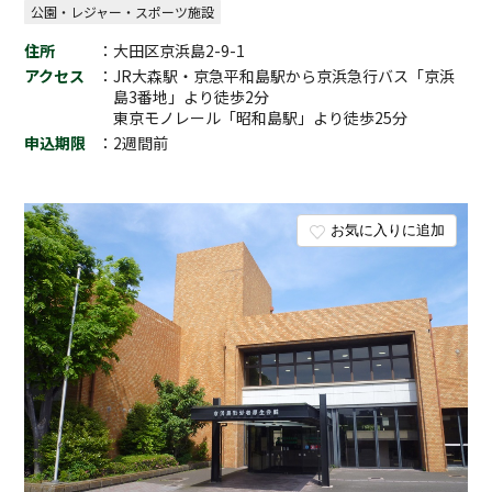
公園・レジャー・スポーツ施設
住所
：大田区京浜島2-9-1
アクセス
：JR大森駅・京急平和島駅から京浜急行バス「京浜
島3番地」より徒歩2分
東京モノレール「昭和島駅」より徒歩25分
申込期限
：2週間前
お気に入りに追加