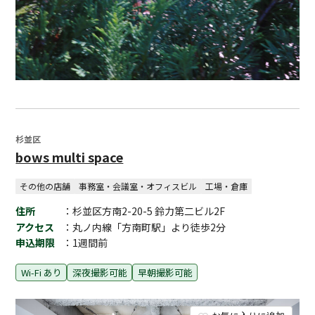
杉並区
bows multi space
その他の店舗
事務室・会議室・オフィスビル
工場・倉庫
住所
：杉並区方南2-20-5 鈴力第二ビル2F
アクセス
：丸ノ内線「方南町駅」より徒歩2分
申込期限
：1週間前
Wi-Fi あり
深夜撮影可能
早朝撮影可能