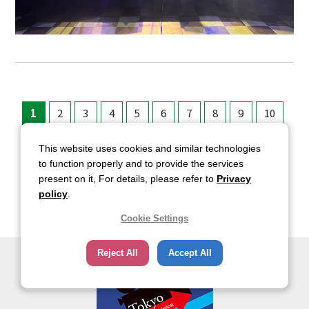
1
2
3
4
5
6
7
8
9
10
次へ
This website uses cookies and similar technologies
to function properly and to provide the services
present on it, For details, please refer to
Privacy
policy
.
Cookie Settings
Reject All
Accept All