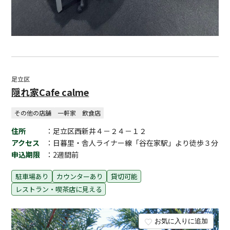
足立区
隠れ家Cafe calme
その他の店舗
一軒家
飲食店
住所
：足立区西新井４－２４－１２
アクセス
：日暮里・舎人ライナー線「谷在家駅」より徒歩３分
申込期限
：2週間前
駐車場あり
カウンターあり
貸切可能
レストラン・喫茶店に見える
お気に入りに追加