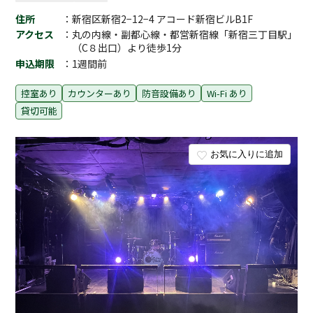
住所
：新宿区新宿2−12−4 アコード新宿ビルB1F
アクセス
：丸の内線・副都心線・都営新宿線「新宿三丁目駅」
（C８出口）より徒歩1分
申込期限
：1週間前
控室あり
カウンターあり
防音設備あり
Wi-Fi あり
貸切可能
お気に入りに追加