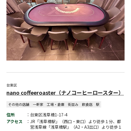
台東区
nano coffeeroaster（ナノコーヒーロースター）
その他の店舗
一軒家
工場・倉庫
街並み
飲食店
駅
住所
：台東区浅草橋1-17-4
アクセス
：JR「浅草橋駅」（西口・東口）より徒歩１分、都
営浅草線「浅草橋駅」（A2・A3出口）より徒歩１