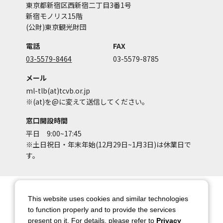
東京都新宿区西新宿二丁目3番1号
新宿モノリス15階
(公財)東京観光財団
電話
FAX
03-5579-8464
03-5579-8785
メール
ml-tlb(at)tcvb.or.jp
※(at)を@に変えて送信してください。
窓口開設時間
平日 9:00~17:45
※土日祝日・年末年始(12月29日~1月3日)は休業日で
す。
サイトマップ
サイトポリシー
This website uses cookies and similar technologies
アカウントポリシー
個人情報保護方針
to function properly and to provide the services
present on it, For details, please refer to
Privacy
著作権について
お問い合わせ