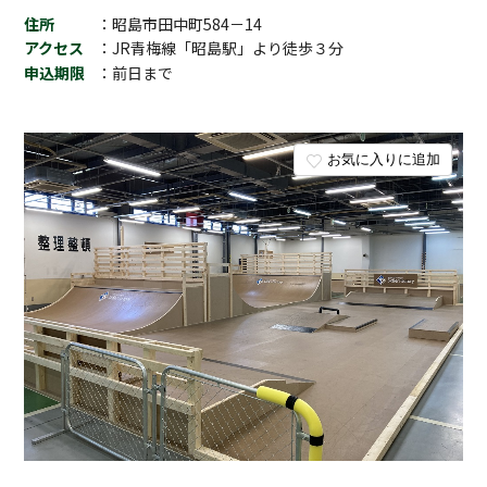
住所
：昭島市田中町584－14
アクセス
：JR青梅線「昭島駅」より徒歩３分
申込期限
：前日まで
お気に入りに追加