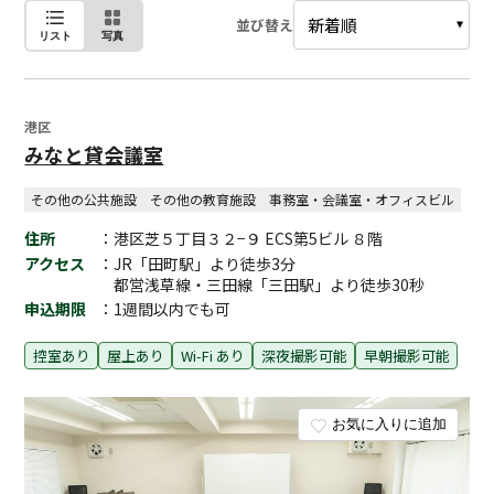
並び替え
リスト
写真
港区
みなと貸会議室
その他の公共施設
その他の教育施設
事務室・会議室・オフィスビル
住所
：港区芝５丁目３２−９ ECS第5ビル ８階
アクセス
：JR「田町駅」より徒歩3分
都営浅草線・三田線「三田駅」より徒歩30秒
申込期限
：1週間以内でも可
控室あり
屋上あり
Wi-Fi あり
深夜撮影可能
早朝撮影可能
お気に入りに追加