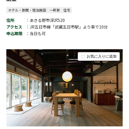
ホテル・旅館・宿泊施設
一軒家
住宅
住所
：あきる野市深沢520
アクセス
：JR五日市線「武蔵五日市駅」より車で10分
申込期限
：当日も可
お気に入りに追加