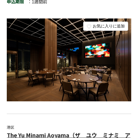
申込期限
：1週間前
お気に入りに追加
港区
The Yu Minami Aoyama（ザ ユウ ミナミ ア