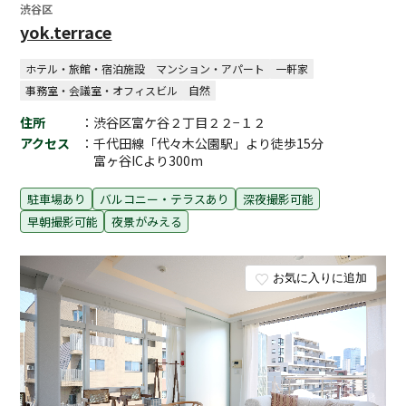
渋谷区
yok.terrace
ホテル・旅館・宿泊施設
マンション・アパート
一軒家
事務室・会議室・オフィスビル
自然
住所
：渋谷区富ケ谷２丁目２２−１２
アクセス
：千代田線「代々木公園駅」より徒歩15分
富ヶ谷ICより300m
駐車場あり
バルコニー・テラスあり
深夜撮影可能
早朝撮影可能
夜景がみえる
お気に入りに追加