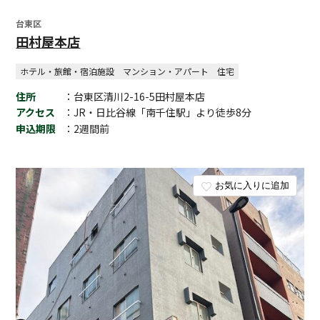
台東区
田村屋本店
ホテル・旅館・宿泊施設
マンション・アパート
住宅
住所
：台東区清川2-16-5田村屋本店
アクセス
：JR・日比谷線「南千住駅」より徒歩8分
申込期限
：2週間前
お気に入りに追加