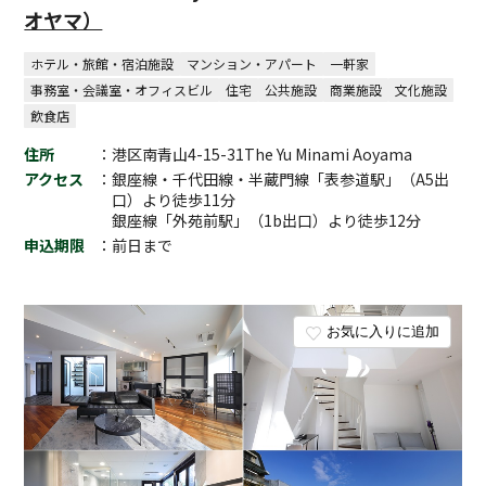
オヤマ）
ホテル・旅館・宿泊施設
マンション・アパート
一軒家
事務室・会議室・オフィスビル
住宅
公共施設
商業施設
文化施設
飲食店
住所
：港区南青山4-15-31The Yu Minami Aoyama
アクセス
：銀座線・千代田線・半蔵門線「表参道駅」（A5出
口）より徒歩11分
銀座線「外苑前駅」（1b出口）より徒歩12分
申込期限
：前日まで
お気に入りに追加