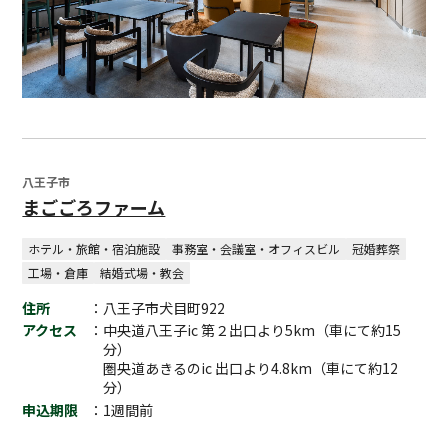
八王子市
まごごろファーム
ホテル・旅館・宿泊施設
事務室・会議室・オフィスビル
冠婚葬祭
工場・倉庫
結婚式場・教会
住所
：八王子市犬目町922
アクセス
：中央道八王子ic 第２出口より5km（車にて約15
分）
圏央道あきるのic 出口より4.8km（車にて約12
分）
申込期限
：1週間前