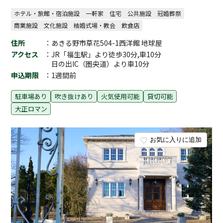
ホテル・旅館・宿泊施設
一軒家
住宅
公共施設
冠婚葬祭
商業施設
文化施設
結婚式場・教会
飲食店
住所
：あきる野市草花504-1西洋館 地球屋
アクセス
：JR「福生駅」より徒歩30分,車10分
日の出IC（圏央道）より車10分
申込期限
：1週間前
駐車場あり
吹き抜けあり
火気使用可能
貸切可能
大正ロマン
お気に入りに追加