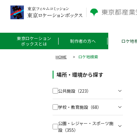
東京ロケーション
制作者の方へ
ロケ地
ボックスとは
HOME
>
ロケ地検索
場所・環境から探す
公共施設
（223）
学校・教育施設
（68）
公園・レジャー・スポーツ施
設
（355）