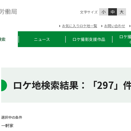
小
中
大
文字サイズ
お気に入りロケ地一覧
お問い合わせ
ロケ
検索
ニュース
ロケ撮影支援作品
ロケ地検索結果
：「297」
選択中の条件
一軒家