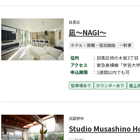
目黒区
凪〜NAGI〜
ホテル・旅館・宿泊施設
一軒家
住所
：目黒区柿の木坂3丁目
アクセス
：東急東横線「学芸大学
申込期限
：1週間以内でも可
駐車場あり
カウンターあり
屋上
武蔵野市
Studio Musashino H