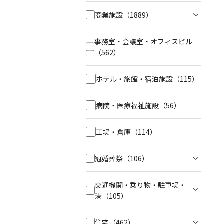
商業施設
（1889）
事務室・会議室・オフィスビル
（562）
ホテル・旅館・宿泊施設
（115）
病院・医療福祉施設
（56）
工場・倉庫
（114）
冠婚葬祭
（106）
交通機関・乗り物・駐車場・
港
（105）
住宅
（462）