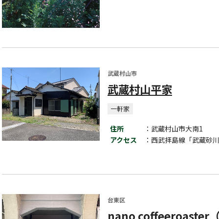
武蔵村山市
武蔵村山平家
一軒家
住所
：武蔵村山市大南1
アクセス
：西武拝島線「武蔵砂川
台東区
nano coffeeroa