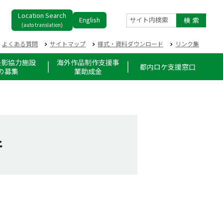
Location Search
English
サイト内検索
(auto translation)
よくある質問
サイトマップ
様式・資料ダウンロード
リンク集
撮影協力施設
海外作品制作支援事
都内ロケ支援窓口
の募集
業助成金
件