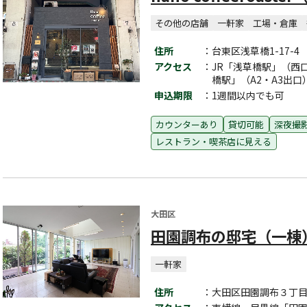
その他の店舗
一軒家
工場・倉庫
住所
：台東区浅草橋1-17-4
アクセス
：JR「浅草橋駅」（西
橋駅」（A2・A3出
申込期限
：1週間以内でも可
カウンターあり
貸切可能
深夜撮
レストラン・喫茶店に見える
大田区
田園調布の邸宅（一棟
一軒家
住所
：大田区田園調布３丁