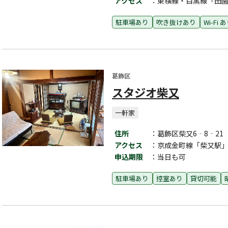
アクセス
：東横線・目黒線「田園
駐車場あり
吹き抜けあり
Wi-Fi 
葛飾区
スタジオ柴又
一軒家
住所
：葛飾区柴又6‐8‐21
アクセス
：京成金町線「柴又駅」
申込期限
：当日も可
駐車場あり
控室あり
貸切可能