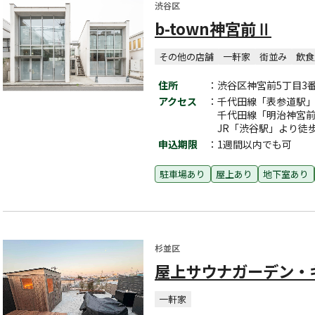
渋谷区
b-town神宮前Ⅱ
その他の店舗
一軒家
街並み
飲食
住所
：渋谷区神宮前5丁目3番1
アクセス
：千代田線「表参道駅」
千代田線「明治神宮前
JR「渋谷駅」より徒歩
申込期限
：1週間以内でも可
駐車場あり
屋上あり
地下室あり
杉並区
屋上サウナガーデン・
一軒家