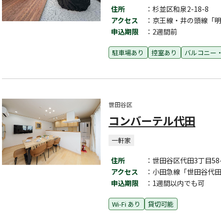
住所
：杉並区和泉2-18-8
アクセス
：京王線・井の頭線「明
申込期限
：2週間前
駐車場あり
控室あり
バルコニー
世田谷区
コンバーテル代田
一軒家
住所
：世田谷区代田3丁目58-
アクセス
：小田急線「世田谷代田
申込期限
：1週間以内でも可
Wi-Fi あり
貸切可能