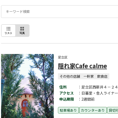
リスト
写真
足立区
隠れ家Cafe calme
その他の店舗
一軒家
飲食店
住所
：足立区西新井４－２
アクセス
：日暮里・舎人ライナ
申込期限
：2週間前
駐車場あり
カウンターあり
貸切