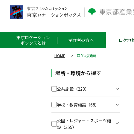
東京ロケーション
制作者の方へ
ロケ地
ボックスとは
HOME
>
ロケ地検索
場所・環境から探す
公共施設
（223）
学校・教育施設
（68）
公園・レジャー・スポーツ施
設
（355）