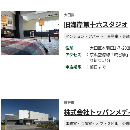
大田区
旧海岸第十六スタジオ
マンション・アパート
事務室・会議
住所
：大田区本羽田1-7-20
アクセス
：京浜空港線「糀谷駅」よ
り徒歩17分
申込期限
：前日まで
日野市
株式会社トッパンメデ
事務室・会議室・オフィスビル
公園