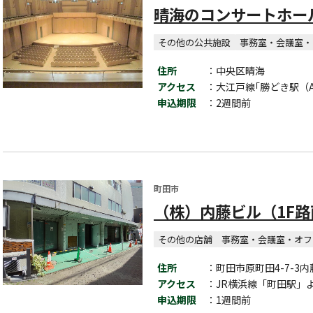
晴海のコンサートホー
その他の公共施設
事務室・会議室・
住所
：中央区晴海
アクセス
：大江戸線｢勝どき駅（A
申込期限
：2週間前
町田市
（株）内藤ビル（1F
その他の店舗
事務室・会議室・オフ
住所
：町田市原町田4-7-3内
アクセス
：JR横浜線「町田駅」
申込期限
：1週間前