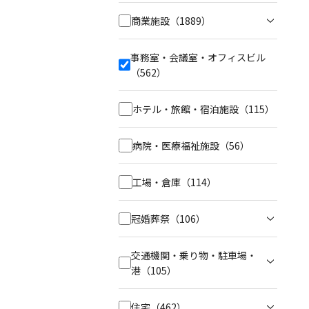
商業施設
（1889）
事務室・会議室・オフィスビル
（562）
ホテル・旅館・宿泊施設
（115）
病院・医療福祉施設
（56）
工場・倉庫
（114）
冠婚葬祭
（106）
交通機関・乗り物・駐車場・
港
（105）
住宅
（462）