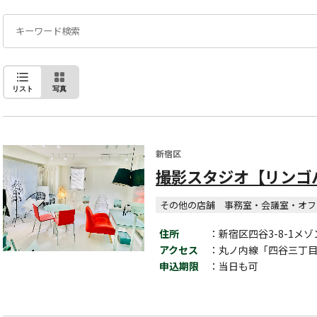
リスト
写真
新宿区
撮影スタジオ【リンゴ
その他の店舗
事務室・会議室・オフ
住所
：新宿区四谷3-8-1メ
アクセス
：丸ノ内線「四谷三丁
申込期限
：当日も可