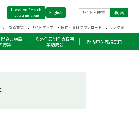
Location Search
English
サイト内検索
(auto translation)
よくある質問
サイトマップ
様式・資料ダウンロード
リンク集
撮影協力施設
海外作品制作支援事
都内ロケ支援窓口
の募集
業助成金
件