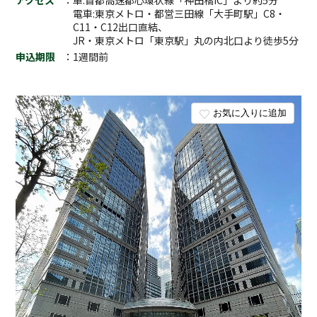
アクセス
：車:首都高速都心環状線「神田橋IC」より約5分
電車:東京メトロ・都営三田線「大手町駅」C8・
C11・C12出口直結、
JR・東京メトロ「東京駅」丸の内北口より徒歩5分
申込期限
：1週間前
お気に入りに追加