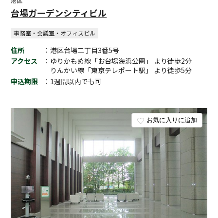
港区
台場ガーデンシティビル
事務室・会議室・オフィスビル
住所
：港区台場二丁目3番5号
アクセス
：ゆりかもめ線「お台場海浜公園」 より徒歩2分
りんかい線「東京テレポート駅」 より徒歩5分
申込期限
：1週間以内でも可
お気に入りに追加