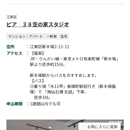
江東区
ピア ３８空の家スタジオ
マンション・アパート
一軒家
住宅
住所
：江東区新木場2-11-11
アクセス
：【電車】
JR・りんかい線・東京メトロ有楽町線「新木場」
駅より徒歩約15分。
新木場駅からバスをおすすめします。
【バス】
②乗り場「木11甲」東陽町駅前行き（新木場循
環）で 「南仙石橋 北詰」下車、
徒歩3分。
申込期限
：1週間以内でも可
お気に入りに追加