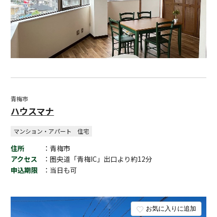
青梅市
ハウスマナ
マンション・アパート
住宅
住所
：青梅市
アクセス
：圏央道「青梅IC」出口より約12分
申込期限
：当日も可
お気に入りに追加