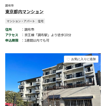
調布市
東京都内マンション
マンション・アパート
住宅
住所
：調布市
アクセス
：京王線「調布駅」より徒歩10分
申込期限
：1週間以内でも可
お気に入りに追加