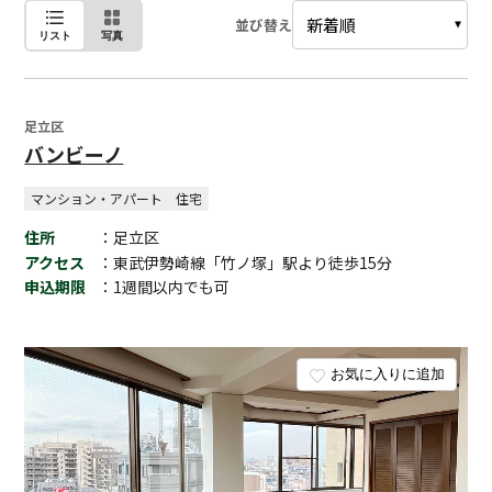
並び替え
リスト
写真
足立区
バンビーノ
マンション・アパート
住宅
住所
：足立区
アクセス
：東武伊勢崎線「竹ノ塚」駅より徒歩15分
申込期限
：1週間以内でも可
お気に入りに追加