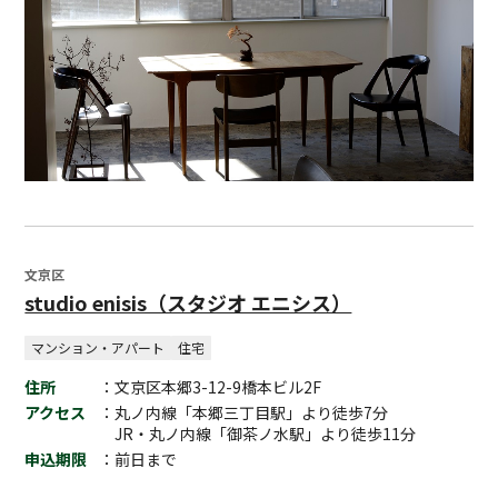
文京区
studio enisis（スタジオ エニシス）
マンション・アパート
住宅
住所
：文京区本郷3-12-9橋本ビル2F
アクセス
：丸ノ内線「本郷三丁目駅」より徒歩7分
JR・丸ノ内線「御茶ノ水駅」より徒歩11分
申込期限
：前日まで