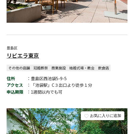
豊島区
リビエラ東京
その他の店舗
冠婚葬祭
商業施設
結婚式場・教会
飲食店
住所
：豊島区西池袋5-9-5
アクセス
：「池袋駅」C３出口より徒歩１分
申込期限
：1週間以内でも可
お気に入りに追加