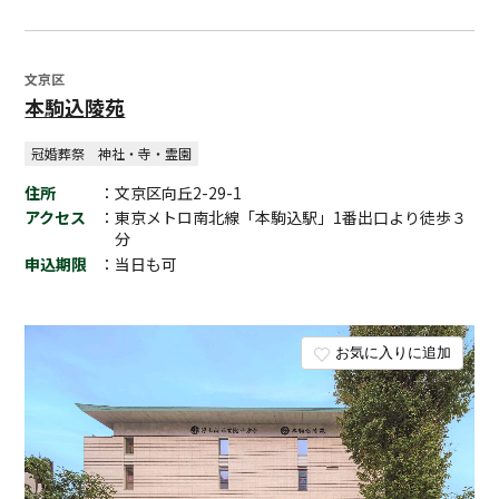
文京区
本駒込陵苑
冠婚葬祭
神社・寺・霊園
住所
：文京区向丘2-29-1
アクセス
：東京メトロ南北線「本駒込駅」1番出口より徒歩３
分
申込期限
：当日も可
お気に入りに追加