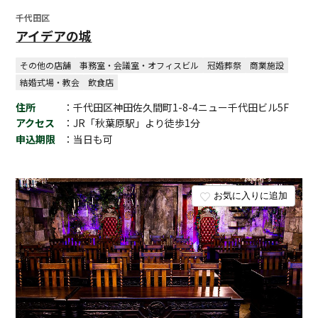
千代田区
アイデアの城
その他の店舗
事務室・会議室・オフィスビル
冠婚葬祭
商業施設
結婚式場・教会
飲食店
住所
：千代田区神田佐久間町1-8-4ニュー千代田ビル5F
アクセス
：JR「秋葉原駅」より徒歩1分
申込期限
：当日も可
お気に入りに追加