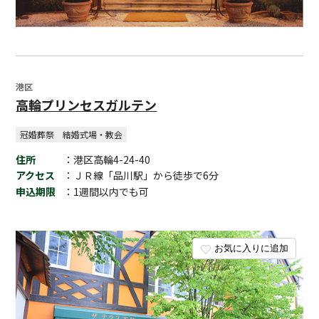
港区
高輪プリンセスガルテン
冠婚葬祭
結婚式場・教会
住所
：港区高輪4-24-40
アクセス
：ＪＲ線「品川駅」から徒歩で6分
申込期限
：1週間以内でも可
お気に入りに追加