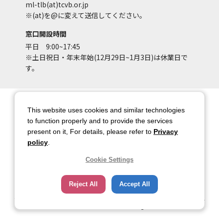
ml-tlb(at)tcvb.or.jp
※(at)を@に変えて送信してください。
窓口開設時間
平日 9:00~17:45
※土日祝日・年末年始(12月29日~1月3日)は休業日で
す。
サイトマップ
サイトポリシー
This website uses cookies and similar technologies
アカウントポリシー
個人情報保護方針
to function properly and to provide the services
present on it, For details, please refer to
Privacy
著作権について
お問い合わせ
policy
.
都庁総合ページへのリンク
Cookie Settings
トップページ
Reject All
Accept All
Copyright © 2026 TOKYO METROPOLITAN GOVERNMENT Bureau of Industrial
and Labor Affairs Tourism Division All rights Reserved.