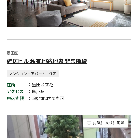
墨田区
雑居ビル 私有地路地裏 非常階段
マンション・アパート
住宅
住所
：墨田区立花
アクセス
：亀戸駅
申込期限
：1週間以内でも可
お気に入りに追加