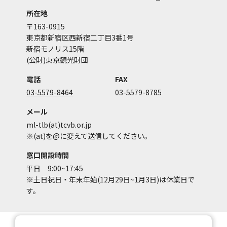
所在地
〒163-0915
東京都新宿区西新宿二丁目3番1号
新宿モノリス15階
(公財)東京観光財団
電話
FAX
03-5579-8464
03-5579-8785
メール
ml-tlb(at)tcvb.or.jp
※(at)を@に変えて送信してください。
窓口開設時間
平日 9:00~17:45
※土日祝日・年末年始(12月29日~1月3日)は休業日で
す。