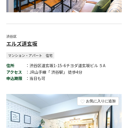
渋谷区
エルズ道玄坂
マンション・アパート
住宅
住所
：渋谷区道玄坂1-15-6チヨダ道玄坂ビル ５A
アクセス
：JR山手線「 渋谷駅」 徒歩4分
申込期限
：当日も可
お気に入りに追加