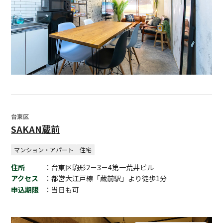
台東区
SAKAN蔵前
マンション・アパート
住宅
住所
：台東区駒形2－3－4第一荒井ビル
アクセス
：都営大江戸線「蔵前駅」より徒歩1分
申込期限
：当日も可