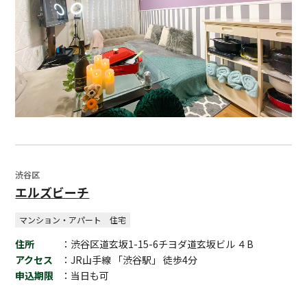
渋谷区
エルズビーチ
マンション・アパート
住宅
住所
：渋谷区道玄坂1-15-6チヨダ道玄坂ビル ４B
アクセス
：JR山手線 「渋谷駅」 徒歩4分
申込期限
：当日も可