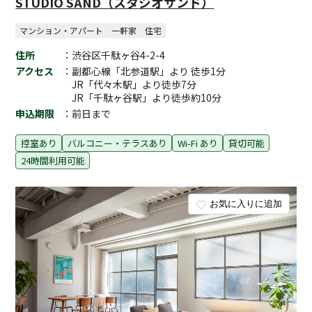
STUDIO SAND（スタジオサンド）
マンション・アパート
一軒家
住宅
住所
：渋谷区千駄ヶ谷4-2-4
アクセス
：副都心線「北参道駅」より 徒歩1分
JR「代々木駅」より徒歩7分
JR「千駄ヶ谷駅」より徒歩約10分
申込期限
：前日まで
控室あり
バルコニー・テラスあり
Wi-Fi あり
貸切可能
24時間利用可能
お気に入りに追加