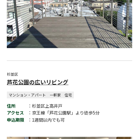
杉並区
芦花公園の広いリビング
マンション・アパート
一軒家
住宅
住所
：杉並区上高井戸
アクセス
：京王線「芦花公園駅」より徒歩5分
申込期限
：1週間以内でも可