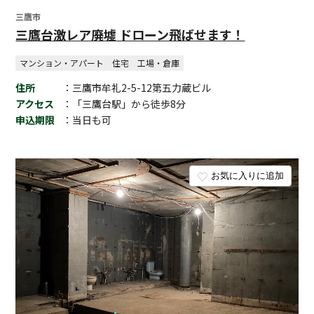
三鷹市
三鷹台激レア廃墟 ドローン飛ばせます！
マンション・アパート
住宅
工場・倉庫
住所
：三鷹市牟礼2-5-12第五力蔵ビル
アクセス
：「三鷹台駅」から徒歩8分
申込期限
：当日も可
お気に入りに追加