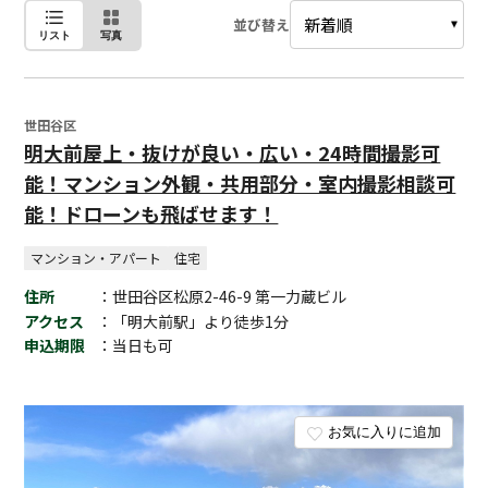
並び替え
リスト
写真
世田谷区
明大前屋上・抜けが良い・広い・24時間撮影可
能！マンション外観・共用部分・室内撮影相談可
能！ドローンも飛ばせます！
マンション・アパート
住宅
住所
：世田谷区松原2-46-9 第一力蔵ビル
アクセス
：「明大前駅」より徒歩1分
申込期限
：当日も可
お気に入りに追加