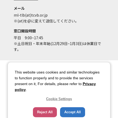
メール
ml-tlb(at)tcvb.or.jp
※(at)を@に変えて送信してください。
窓口開設時間
平日 9:00~17:45
※土日祝日・年末年始(12月29日~1月3日)は休業日で
す。
サイトマップ
サイトポリシー
This website uses cookies and similar technologies
アカウントポリシー
個人情報保護方針
to function properly and to provide the services
present on it, For details, please refer to
Privacy
著作権について
お問い合わせ
policy
.
都庁総合ページへのリンク
Cookie Settings
トップページ
Reject All
Accept All