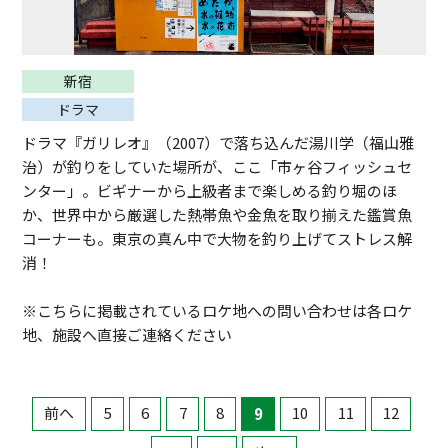
新宿
ドラマ
ドラマ『ガリレオ』（2007）で落ち込んだ湯川学（福山雅
治）が釣りをしていた場所が、ここ「市ヶ谷フィッシュセ
ンター」。ビギナーから上級者まで楽しめる釣り堀のほ
か、世界中から厳選した熱帯魚や金魚を取り揃えた鑑賞魚
コーナーも。東京の真ん中で大物を釣り上げてストレス解
消！
※こちらに掲載されているロケ地への問い合わせは各ロケ
地、施設へ直接ご連絡ください
前へ
5
6
7
8
9
10
11
12