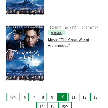
【公開日・放送日】：2019.07.26
国内映画
Movie "The Great War of
Archimedes"
前へ
6
7
8
9
10
11
12
13
14
15
次へ