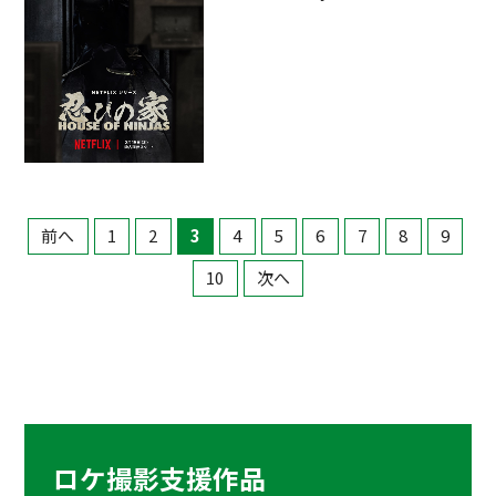
前へ
1
2
3
4
5
6
7
8
9
10
次へ
ロケ撮影支援作品