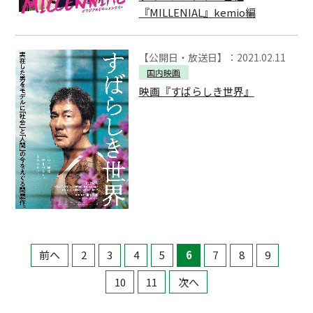
『MILLENIAL』kemio編
【公開日・放送日】：2021.02.11
国内映画
映画『すばらしき世界』
前へ
2
3
4
5
6
7
8
9
10
11
次へ