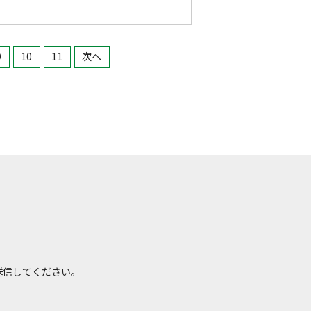
9
10
11
次へ
て送信してください。