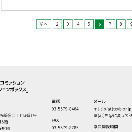
前へ
2
3
4
5
6
7
8
電話
メール
03-5579-8464
ml-tlb(at)tcvb.or.jp
西新宿二丁目3番1号
※(at)を@に変え
FAX
15階
窓口開設時間
03-5579-8785
光財団