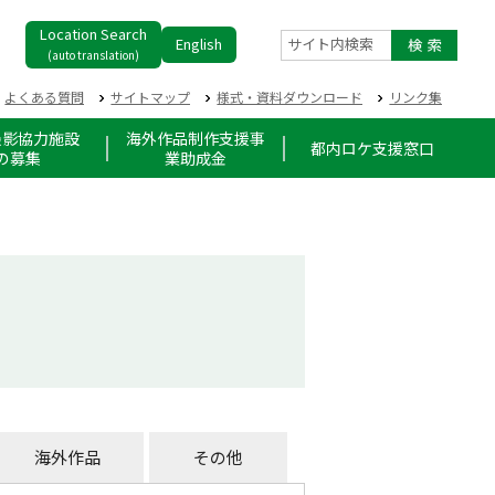
Location Search
English
サイト内検索
(auto translation)
よくある質問
サイトマップ
様式・資料ダウンロード
リンク集
撮影協力施設
海外作品制作支援事
都内ロケ支援窓口
の募集
業助成金
海外作品
その他