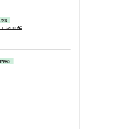
その他
』kemio編
国内映画