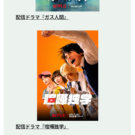
配信ドラマ『ガス人間』
配信ドラマ『喧嘩独学』