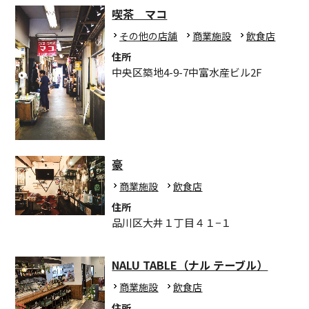
喫茶 マコ
その他の店舗
商業施設
飲食店
住所
中央区築地4-9-7中富水産ビル2F
豪
商業施設
飲食店
住所
品川区大井１丁目４１−１
NALU TABLE（ナル テーブル）
商業施設
飲食店
住所