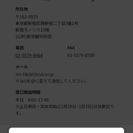
所在地
〒163-0915
東京都新宿区西新宿二丁目3番1号
新宿モノリス15階
(公財)東京観光財団
電話
FAX
03-5579-8464
03-5579-8785
メール
ml-tlb(at)tcvb.or.jp
※(at)を@に変えて送信してください。
窓口開設時間
平日 9:00~17:45
※土日祝日・年末年始(12月29日~1月3日)は休業日で
す。