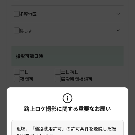
多摩地区
島しょ
撮影可能日時
平日
土日祝日
夜間可
撮影時間相談可
申込期限
路上ロケ撮影に関する重要なお願い
1ヶ月前
2週間前
1週間前
1週間以内でも可
近頃、「道路使用許可」の許可条件を逸脱した撮
前日まで
当日も可