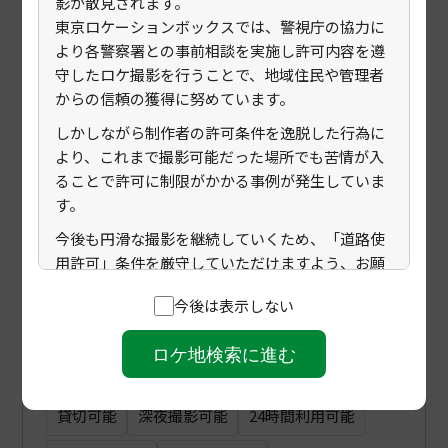
影が散見されます。
東京ロケーションボックスでは、警視庁の協力に
より各警察署との事前相談を実施し許可内容を遵
費用
守したロケ撮影を行うことで、地域住民や管理者
からの信頼の獲得に努めています。
有料
無料
しかしながら制作者の許可条件を逸脱した行為に
より、これまで撮影可能だった場所でも苦情が入
タグ
ることで許可に制限がかかる事例が発生していま
す。
駐車場あり
控室あり
カウンターあり
今後も円滑な撮影を継続していくため、「道路使
用許可」条件を厳守していただけますよう、お願
吹き抜けあり
屋上あり
地下室あり
いいたします。
今後は表示しない
バルコニー・テラスあり
防音設備あり
ロケ地検索に進む
Wi-Fi あり
ドローン撮影可能
火気使用可能
貸切可能
深夜撮影可能
24時間利用可能