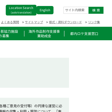
Location Search
English
サイト内検索
(auto translation)
よくある質問
サイトマップ
様式・資料ダウンロード
リンク集
撮影協力施設
海外作品制作支援事
都内ロケ支援窓口
の募集
業助成金
各種ご意見の受付等）の円滑な運営に必
情報の収集・利用・管理について、「東