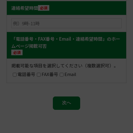
暴力団の維持、運営に協力し、又は関与して
連絡希望時間
必須
いると認められる者
暴力団又は暴力団員と社会的に非難されるべ
き関係を有していると認められる者
「電話番号・FAX番号・Email・連絡希望時間」のホー
ムページ掲載可否
必須
掲載可能な項目を選択してください（複数選択可）。
電話番号
FAX番号
Email
次へ