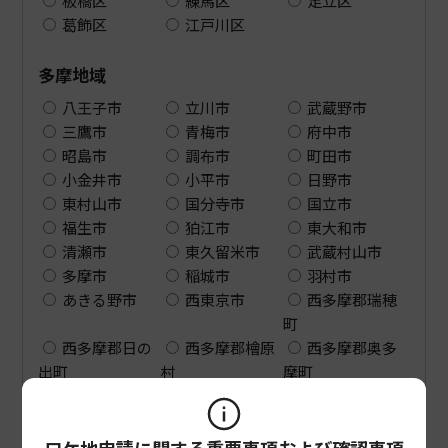
板橋区
練馬区
足立区
葛飾区
江戸川区
多摩地域
八王子市
立川市
武蔵野市
三鷹市
青梅市
府中市
昭島市
調布市
町田市
小金井市
小平市
日野市
東村山市
国分寺市
国立市
福生市
狛江市
東大和市
清瀬市
東久留米市
武蔵村山市
多摩市
稲城市
羽村市
あきる野市
西東京市
西多摩郡瑞穂
町
西多摩郡日の
西多摩郡檜原
西多摩郡奥多
出町
村
摩町
島しょ