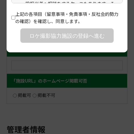
設担当者へ相談をするケースもあります。そ
の場合は、施設担当者で撮影可否をご判断く
上記の各項目（留意事項・免責事項・反社会的勢力
ださい。また、東京ロケーションボックスで
「アクセス」のホームページ掲載可否
必須
の確認）を確認し、同意します。
は公序良俗に反する撮影、特定の宗教、政治
的な活動を目的とした撮影はお断りをしてお
掲載可
掲載不可
ロケ撮影協力施設の登録へ進む
ります。施設の皆様にもご協力をお願いいた
します。
施設のURL
撮影における損害、建物・器物の破損等につ
いては、東京ロケーションボックスは責任を
負いかねますのでご了承ください。
ロケ地掲載につきましては、原則、半年以上
「施設URL」のホームページ掲載可否
掲載する施設に限らせていただいておりま
す。
掲載可
掲載不可
同一事業者が同一住所内の施設を複数に分け
てご申請いただくことはご遠慮ください。ご
申請いただく際は1つの施設にまとめてご申
請くださいませ。
管理者情報
（例）各フロア、部屋毎での申請など