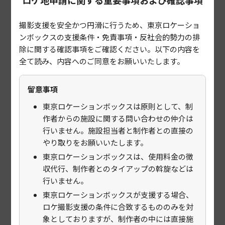
ロケ地申請に関する重要事項および確認事項
大島町
利島村
新島村
神津島村
三宅村
御蔵島村
撮影支援を安全かつ円滑に行うため、東京ロケーショ
八丈町
青ヶ島村
小笠原村
ンボックスの支援条件・免責事項・反社会的勢力の排
除に関する確認事項をご確認ください。以下の内容を
区市町村以降の住所
必須
全て読み、内容へのご同意をお願いいたします。
留意事項
建物
東京ロケーションボックスは原則として、制
作者からの施設に関する問い合わせの仲介は
行いません。施設担当者と制作者との直接の
やり取りをお願いいたします。
「住所」のホームページ掲載可否
必須
東京ロケーションボックスは、使用料金の徴
収代行、制作者とのタイアップの斡旋などは
掲載可
掲載不可
行いません。
東京ロケーションボックスが支援する場合、
アクセス
ロケ撮影支援の条件に合致するもののみを対
必須
象としておりますが、制作者の中には直接施