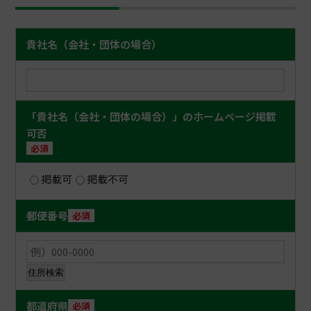
掲載画像の差し替え、変更を頻繁に行うこと
はご遠慮ください。なお、更新頻度等によっ
て掲載順位が前後することはございません。
貴社名（会社・団体の場合）
テナント施設の場合、必ずオーナー（所有
者）からロケ地として掲載する許諾を得てか
らご申請ください。
「貴社名（会社・団体の場合）」のホームページ掲載
可否
免責事項
必須
利用者は、利用者ご自身の責任において 本サ
ービスを利用するものとし、本サービスの利
掲載可
掲載不可
用において行った一切の行為およびその結果
について一切の責任を負うものとします。
郵便番号
必須
利用者は、本サービスを利用したことに起因
して（当財団がかかる利用を原因とするクレ
ームを第三者より受けた場合を含みま
住所検索
す。）、当財団が直接的もしくは間接的に何
らかの損害（弁護士費用の負担を含みま
都道府県
必須
す。）を被った場合、当財団の請求にしたが