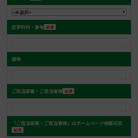
って直ちにこれを補償しなければなりませ
ん。
利用者は、利用者ご本人に関する情報を当財
区市町村・番地
必須
団に対して提供する場合、真実かつ正確な情
報を提供するものとします。
当財団は、利用者が本規約に違反して本サー
ビスを利用していると認めた場合、本サービ
建物
スの提供停止その他の必要措置を講じます。
ただし、当財団は、かかる違反を防止または
正する義務を負いません。
ご担当部署・ご担当者様
必須
反社会的勢力ではないことの表明・確約に関する
事項
東京ロケーションボックスを利用する者（法人そ
の他の団体にあっては、代表者、役員又は使用人
「ご担当部署・ご担当者様」のホームページ掲載可否
その他の従業員若しくは構成員を含む。）は、東
必須
京都暴力団排除条例第２条第２号に規定する暴力