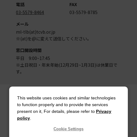
電話
FAX
03-5579-8464
03-5579-8785
メール
ml-tlb(at)tcvb.or.jp
※(at)を@に変えて送信してください。
窓口開設時間
平日 9:00~17:45
※土日祝日・年末年始(12月29日~1月3日)は休業日で
す。
サイトマップ
サイトポリシー
This website uses cookies and similar technologies
アカウントポリシー
個人情報保護方針
to function properly and to provide the services
present on it, For details, please refer to
Privacy
著作権について
お問い合わせ
policy
.
都庁総合ページへのリンク
Cookie Settings