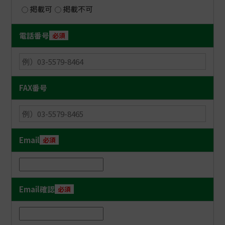
団、同条第３号に規定する暴力団員又は同条第４
掲載可
掲載不可
号に規定する暴力団関係者（以下「暴力団員等」
という。）に該当せず、かつ将来にわたっても該
電話番号
必須
当しないことを確約します。
あわせて、理事長が必要と認めた場合には、暴力
団又は暴力団員等であるか否かの確認のため、警
視庁へ照会がなされることに同意します。
FAX番号
申請団体として、不正行為等があったと認定され
た場合は、公益財団法人東京観光財団からの返還
の求めに応じる等、責任を負うことに同意しま
す。
本項における「暴力団関係者」とは、以下の者を
Email
必須
指しています。
暴力団又は暴力団員が実質的に経営を支配す
る法人等に所属する者
Email確認
必須
暴力団員を雇用している者
暴力団又は暴力団員を不当に利用していると
認められる者