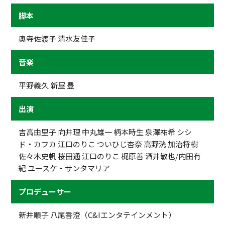
脚本
奥寺佐渡子 清水友佳子
音楽
平野義久 新屋 豊
出演
吉高由里子 向井理 中丸雄一 柄本時生 泉澤祐希 シシ
ド・カフカ 江口のりこ ついひじ杏奈 高野洸 加治将樹
佐々木史帆 桜田通 江口のりこ 梶原善 酒井敏也/内田有
紀 ユースケ・サンタマリア
プロデューサー
新井順子 八尾香澄（C&Iエンタテインメント）