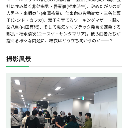
社に住み着く非効率男・吾妻徹(柄本時生)、辞めたがりの新
人男子・来栖泰斗(泉澤祐希)、仕事命の皆勤賞女・三谷佳菜
子(シシド・カフカ)、双子を育てるワーキングマザー・賤ヶ
岳八重(内田有紀)、そして悪気なくブラック発言を連発する
部長・福永清次(ユースケ・サンタマリア)。彼ら曲者たちが
抱える様々な問題に、結衣はどう立ち向かうのか──？
撮影風景