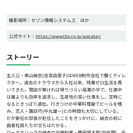
撮影場所：セゾン情報システムズ ほか
公式サイト：
https://www.tbs.co.jp/watatei/
ストーリー
主人公・東山結衣(吉高由里子)はWEB制作会社で働くディレ
クター。過去のトラウマから入社以来、残業ゼロ生活を貫
いてきた。理由が無ければ帰りづらい風潮の中で、仕事中
は誰よりも効率を追求し、生産性の高い仕事をし、定時に
なるときっぱり退社。行きつけの中華料理屋でビールを嗜
み、恋人・諏訪巧(中丸雄一)との時間も大切にしている。
だが新任の部長が赴任したことをきっかけに、結衣の前に
曲者社員たちが立ちはだかる。
ワーカホリックの結衣の元婚約者・種田晃太郎(向井理)、会