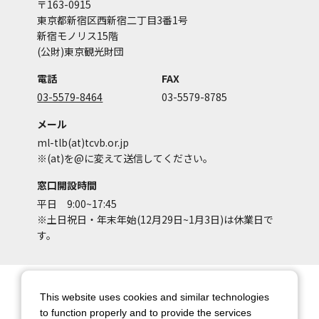
〒163-0915
東京都新宿区西新宿二丁目3番1号
新宿モノリス15階
(公財)東京観光財団
電話
FAX
03-5579-8464
03-5579-8785
メール
ml-tlb(at)tcvb.or.jp
※(at)を@に変えて送信してください。
窓口開設時間
平日 9:00~17:45
※土日祝日・年末年始(12月29日~1月3日)は休業日で
す。
サイトマップ
サイトポリシー
This website uses cookies and similar technologies
アカウントポリシー
個人情報保護方針
to function properly and to provide the services