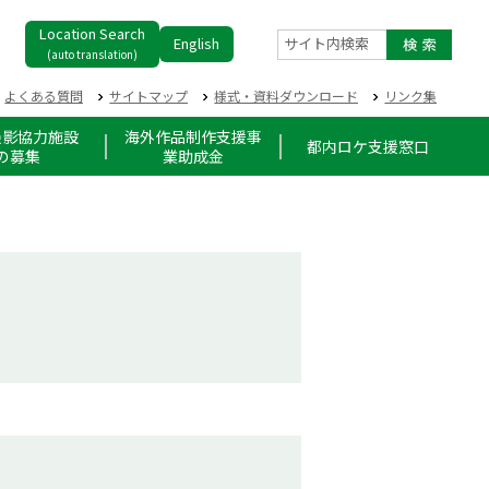
Location Search
English
サイト内検索
(auto translation)
よくある質問
サイトマップ
様式・資料ダウンロード
リンク集
撮影協力施設
海外作品制作支援事
都内ロケ支援窓口
の募集
業助成金