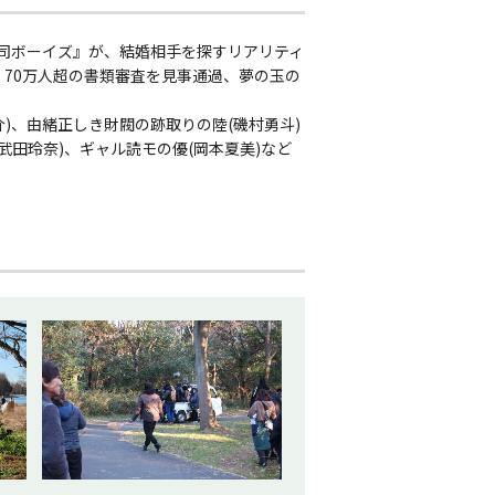
曹司ボーイズ』が、結婚相手を探すリアリティ
、70万人超の書類審査を見事通過、夢の玉の
)、由緒正しき財閥の跡取りの陸(磯村勇斗)
武田玲奈)、ギャル読モの優(岡本夏美)など