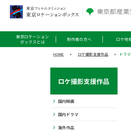
東京ロケーション
制作者の方へ
ロケ地
ボックスとは
HOME
>
ロケ撮影支援作品
>
ドラマ
ロケ撮影支援作品
国内映画
国内ドラマ
海外作品