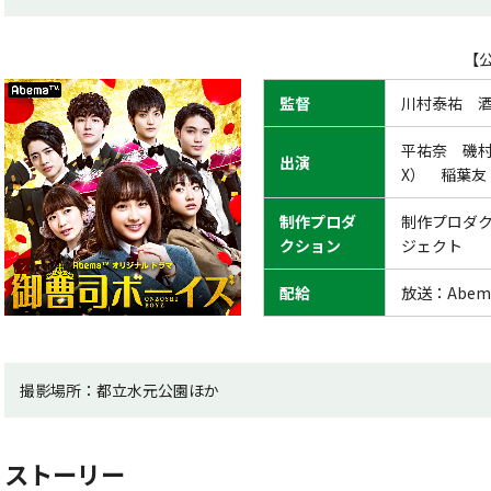
【公
監督
川村泰祐 
平祐奈 磯
出演
X） 稲葉
制作プロダ
制作プロダク
クション
ジェクト
配給
放送：Abem
撮影場所：都立水元公園ほか
ストーリー