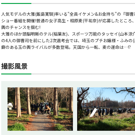
人気モデルの大雅(飯島寛騎)率いる"全員イケメン&お金持ち"の『御
ショー番組を開催!普通の女子高生・相原麦(平祐奈)が応募したところ
輿のチャンスを掴む!
大雅のほか頭脳明晰のテル(稲葉友)、スポーツ万能のタッセイ(山本涼介
の4人の御曹司を前にした2次選考会では、埼玉のプチお嬢様・ふみの(
癖のある玉の輿ライバルが多数登場。天国から一転、麦の運命は…!?
撮影風景