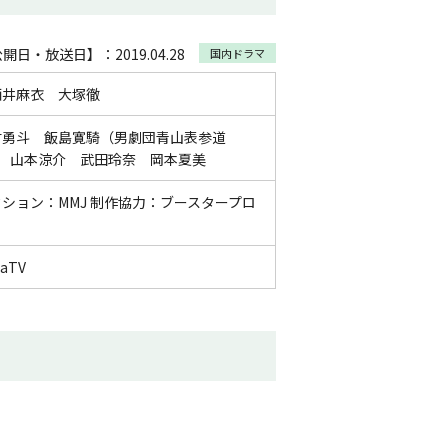
開日・放送日】：2019.04.28
国内ドラマ
酒井麻衣 大塚徹
村勇斗 飯島寛騎（男劇団青山表参道
友 山本涼介 武田玲奈 岡本夏美
ション：MMJ 制作協力：ブースタープロ
aTV