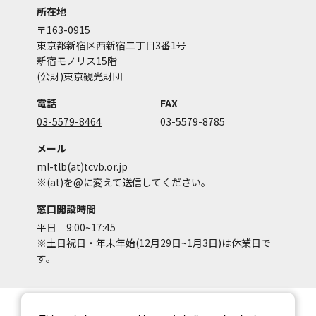
所在地
〒163-0915
東京都新宿区西新宿二丁目3番1号
新宿モノリス15階
(公財)東京観光財団
電話
FAX
03-5579-8464
03-5579-8785
メール
ml-tlb(at)tcvb.or.jp
※(at)を@に変えて送信してください。
窓口開設時間
平日 9:00~17:45
※土日祝日・年末年始(12月29日~1月3日)は休業日で
す。
サイトマップ
サイトポリシー