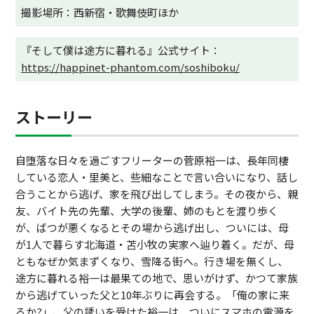
撮影場所：西新宿・歌舞伎町ほか
『そして僕は途方に暮れる』公式サイト：
https://happinet-phantom.com/soshiboku/
ストーリー
自堕落な日々を過ごすフリーターの菅原裕一は、長年同棲
している恋人・里美と、些細なことで言い合いになり、話し
合うことから逃げ、家を飛び出してしまう。その夜から、親
友、バイト先の先輩、大学の後輩、姉のもとを渡り歩く
が、ばつが悪くなるとその場から逃げ出し、ついには、母
が1人で暮らす北海道・苫小牧の実家へ辿り着く。だが、母
ともなぜか気まずくなり、雪降る街へ。行き場を無くし、
途方に暮れる裕一は最果ての地で、思いがけず、かつて家族
から逃げていった父と10年ぶりに再会する。「俺の家に来
るか?」、父の誘いを受けた裕一は、ついにスマホの電源を