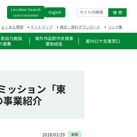
Location Search
English
サイト内検索
(auto translation)
よくある質問
サイトマップ
様式・資料ダウンロード
リンク集
撮影協力施設
海外作品制作支援事
都内ロケ支援窓口
の募集
業助成金
コミッション「東
の事業紹介
2018/03/29
告知