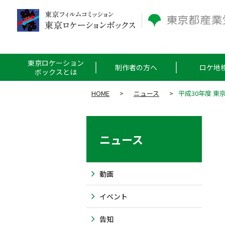
東京ロケーション
制作者の方へ
ロケ地
ボックスとは
HOME
>
ニュース
>
平成30年度 
ニュース
動画
イベント
告知