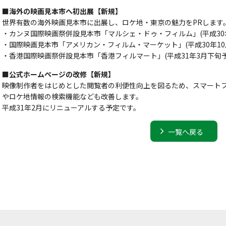
■海外の映画見本市へ初出展【新規】
世界有数の海外映画見本市に出展し、ロケ地・東京の魅力をPRします
・カンヌ国際映画祭併設見本市「マルシェ・ドゥ・フィルム」(平成30年
・国際映画見本市「アメリカン・フィルム・マーケット」(平成30年10月
・香港国際映画祭併設見本市「香港フィルマート」(平成31年3月下旬予
■公式ホームページの改修【新規】
映像制作者をはじめとした閲覧者の利便性向上を図るため、スマート
やロケ地情報の検索機能なども改善します。
平成31年2月にリニューアルする予定です。
一覧へ戻る