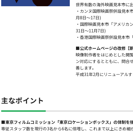
世界有数の海外映画見本市に出
・カンヌ国際映画祭併設見本市
月8日～17日)
・国際映画見本市「アメリカン
31日～11月7日)
・香港国際映画祭併設見本市「
■公式ホームページの改修【
映像制作者をはじめとした閲
ン対応にするとともに、問合
善します。
平成31年2月にリニューアル
主なポイント
■東京フィルムコミッション「東京ロケーションボックス」の体制を
専従スタッフ数を現行の3名から6名に倍増し、これまで以上にきめ細