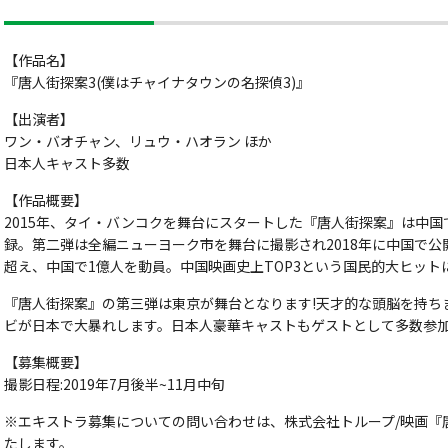
【作品名】
『唐人街探案3(僕はチャイナタウンの名探偵3)』
【出演者】
ワン・バオチャン、リュウ・ハオラン ほか
日本人キャスト多数
【作品概要】
2015年、タイ・バンコクを舞台にスタートした『唐人街探案』は中国
録。第二弾は全編ニューヨーク市を舞台に撮影され2018年に中国で公
超え、中国で1億人を動員。中国映画史上TOP3という国民的大ヒット
『唐人街探案』の第三弾は東京が舞台となります!天才的な頭脳を持ち
ビが日本で大暴れします。日本人豪華キャストもゲストとして多数参加
【募集概要】
撮影日程:2019年7月後半~11月中旬
※エキストラ募集についての問い合わせは、株式会社トループ/映画『
たします。