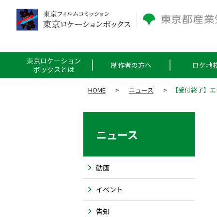
東京ロケーション
制作者の方へ
ロケ地
ボックスとは
HOME
>
ニュース
>
【受付終了】エ
ニュース
動画
イベント
告知