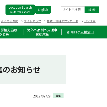
Location Search
English
サイト内検索
(auto translation)
よくある質問
サイトマップ
様式・資料ダウンロード
リンク集
撮影協力施設
海外作品制作支援事
都内ロケ支援窓口
の募集
業助成金
集のお知らせ
2019/07/29
募集