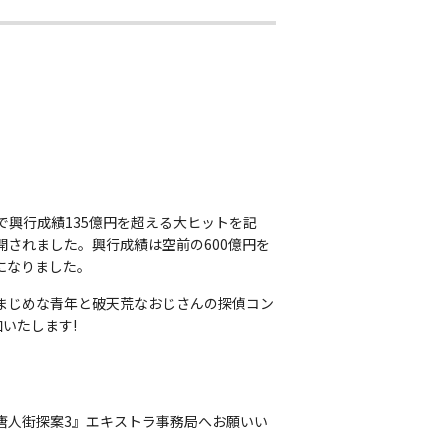
で興行成績135億円を超える大ヒットを記
開されました。興行成績は空前の600億円を
になりました。
まじめな青年と破天荒なおじさんの探偵コン
いたします!
唐人街探案3』エキストラ事務局へお願いい