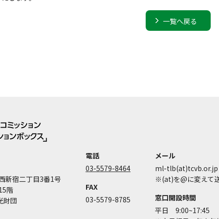
一覧へ戻る
電話
メール
03-5579-8464
ml-tlb(at)tcvb.or.jp
西新宿二丁目3番1号
※(at)を@に変え
FAX
15階
窓口開設時間
03-5579-8785
光財団
平日 9:00~17:45