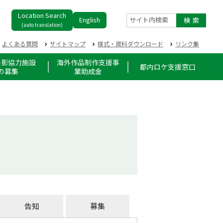
Location Search
English
サイト内検索
(auto translation)
よくある質問
サイトマップ
様式・資料ダウンロード
リンク集
撮影協力施設
海外作品制作支援事
都内ロケ支援窓口
の募集
業助成金
告知
募集