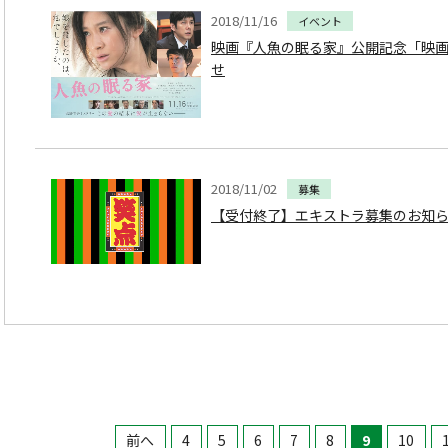
2018/11/16
イベント
映画『人魚の眠る家』公開記念「映画
せ
2018/11/02
募集
【受付終了】エキストラ募集のお知
前へ
4
5
6
7
8
9
10