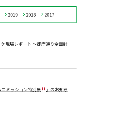
2019
2018
2017
玉』ロケ現場レポート 〜都庁通り全面封
ムコミッション特別展
」のお知ら