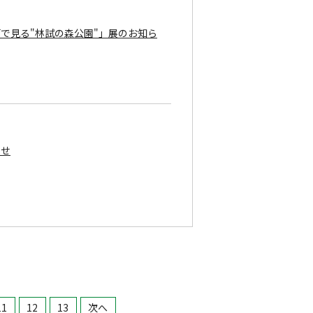
で見る"林試の森公園"」展のお知ら
らせ
11
12
13
次へ