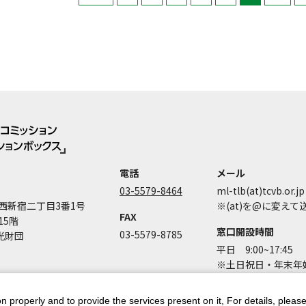
電話
メール
03-5579-8464
ml-tlb(at)tcvb.or.jp
西新宿二丁目3番1号
※(at)を@に変え
FAX
15階
窓口開設時間
03-5579-8785
光財団
平日 9:00~17:45
※土日祝日・年末年始
n properly and to provide the services present on it, For details, pleas