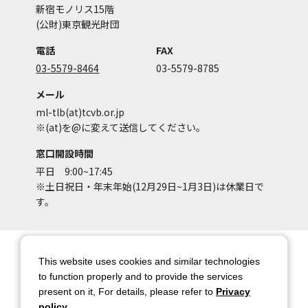
新宿モノリス15階
(公財)東京観光財団
電話
FAX
03-5579-8464
03-5579-8785
メール
ml-tlb(at)tcvb.or.jp
※(at)を@に変えて送信してください。
窓口開設時間
平日 9:00~17:45
※土日祝日・年末年始(12月29日~1月3日)は休業日で
す。
サイトマップ
サイトポリシー
This website uses cookies and similar technologies
アカウントポリシー
個人情報保護方針
to function properly and to provide the services
present on it, For details, please refer to
Privacy
著作権について
お問い合わせ
policy
.