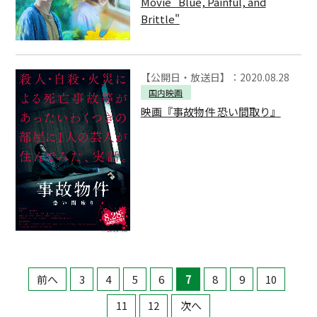
Movie "Blue, Painful, and
Brittle"
【公開日・放送日】：2020.08.28
国内映画
映画『事故物件 恐い間取り』
前へ
3
4
5
6
7
8
9
10
11
12
次へ