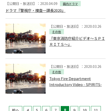
【公開日・放送日】：2020.04.09
国内ドラマ
ドラマ『警視庁・捜査一課長2020』
【公開日・放送日】：2020.03.26
その他
『東京消防庁紹介ビデオ～ＳＰＩ
ＲＩＴＳ～』
【公開日・放送日】：2020.03.26
その他
Tokyo Fire Department
Introductory Video - SPIRITS-
前へ
4
5
6
7
8
9
10
11