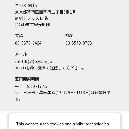
〒163-0915
東京都新宿区西新宿二丁目3番1号
新宿モノリス15階
(公財)東京観光財団
電話
FAX
03-5579-8464
03-5579-8785
メール
ml-tlb(at)tcvb.or.jp
※(at)を@に変えて送信してください。
窓口開設時間
平日 9:00~17:45
※土日祝日・年末年始(12月29日~1月3日)は休業日で
す。
サイトマップ
サイトポリシー
This website uses cookies and similar technologies
アカウントポリシー
個人情報保護方針