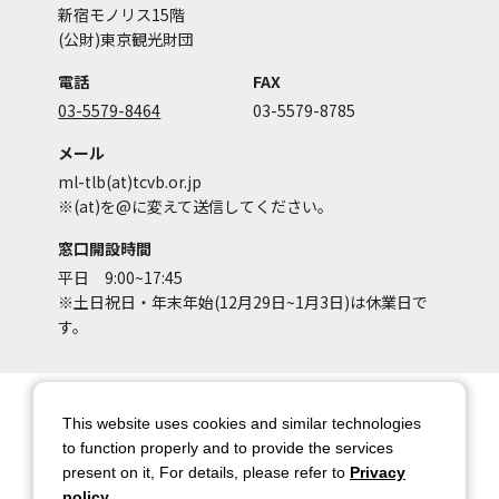
新宿モノリス15階
(公財)東京観光財団
電話
FAX
03-5579-8464
03-5579-8785
メール
ml-tlb(at)tcvb.or.jp
※(at)を@に変えて送信してください。
窓口開設時間
平日 9:00~17:45
※土日祝日・年末年始(12月29日~1月3日)は休業日で
す。
サイトマップ
サイトポリシー
This website uses cookies and similar technologies
アカウントポリシー
個人情報保護方針
to function properly and to provide the services
present on it, For details, please refer to
Privacy
著作権について
お問い合わせ
policy
.