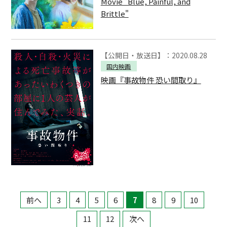
Movie "Blue, Painful, and
Brittle"
【公開日・放送日】：2020.08.28
国内映画
映画『事故物件 恐い間取り』
前へ
3
4
5
6
7
8
9
10
11
12
次へ