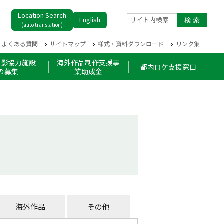
Location Search
English
サイト内検索
(auto translation)
よくある質問
サイトマップ
様式・資料ダウンロード
リンク集
撮影協力施設
海外作品制作支援事
都内ロケ支援窓口
の募集
業助成金
海外作品
その他