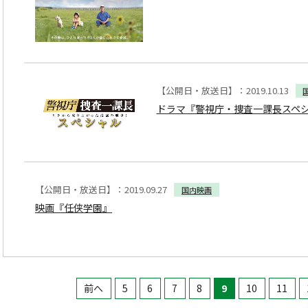
【公開日・放送日】：2019.10.13
ドラマ『警視庁・捜査一課長スペ
【公開日・放送日】：2019.09.27
国内映画
映画『任侠学園』
前へ
5
6
7
8
9
10
11