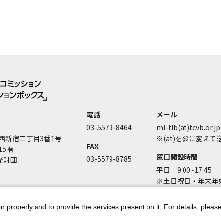
電話
メール
03-5579-8464
ml-tlb(at)tcvb.or.jp
西新宿二丁目3番1号
※(at)を@に変え
FAX
15階
窓口開設時間
03-5579-8785
光財団
平日 9:00~17:45
※土日祝日・年末年始
n properly and to provide the services present on it, For details, pleas