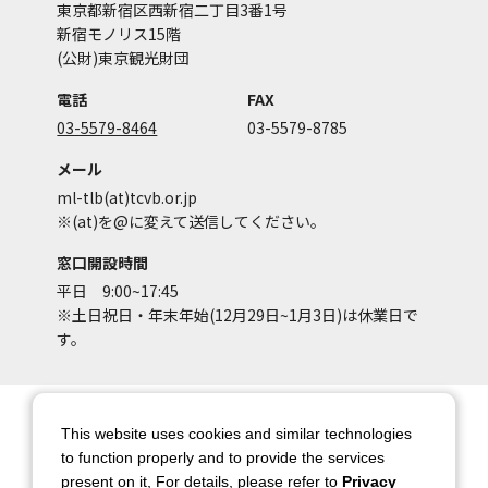
東京都新宿区西新宿二丁目3番1号
新宿モノリス15階
(公財)東京観光財団
電話
FAX
03-5579-8464
03-5579-8785
メール
ml-tlb(at)tcvb.or.jp
※(at)を@に変えて送信してください。
窓口開設時間
平日 9:00~17:45
※土日祝日・年末年始(12月29日~1月3日)は休業日で
す。
サイトマップ
サイトポリシー
This website uses cookies and similar technologies
アカウントポリシー
個人情報保護方針
to function properly and to provide the services
present on it, For details, please refer to
Privacy
著作権について
お問い合わせ