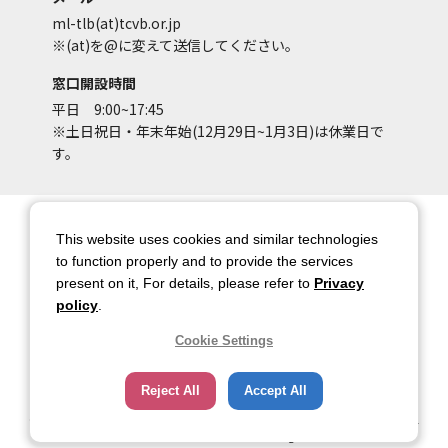
ml-tlb(at)tcvb.or.jp
※(at)を@に変えて送信してください。
窓口開設時間
平日 9:00~17:45
※土日祝日・年末年始(12月29日~1月3日)は休業日で
す。
サイトマップ
サイトポリシー
This website uses cookies and similar technologies
アカウントポリシー
個人情報保護方針
to function properly and to provide the services
present on it, For details, please refer to
Privacy
著作権について
お問い合わせ
policy
.
都庁総合ページへのリンク
Cookie Settings
トップページ
Reject All
Accept All
Copyright © 2026 TOKYO METROPOLITAN GOVERNMENT Bureau of Industrial
and Labor Affairs Tourism Division All rights Reserved.