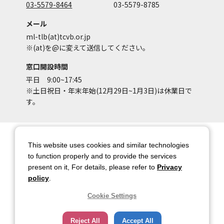
03-5579-8464
03-5579-8785
メール
ml-tlb(at)tcvb.or.jp
※(at)を@に変えて送信してください。
窓口開設時間
平日 9:00~17:45
※土日祝日・年末年始(12月29日~1月3日)は休業日で
す。
サイトマップ
サイトポリシー
This website uses cookies and similar technologies
アカウントポリシー
個人情報保護方針
to function properly and to provide the services
present on it, For details, please refer to
Privacy
著作権について
お問い合わせ
policy
.
都庁総合ページへのリンク
Cookie Settings
トップページ
Reject All
Accept All