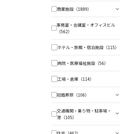
商業施設
（1889）
事務室・会議室・オフィスビル
（562）
ホテル・旅館・宿泊施設
（115）
病院・医療福祉施設
（56）
工場・倉庫
（114）
冠婚葬祭
（106）
交通機関・乗り物・駐車場・
港
（105）
住宅
（462）