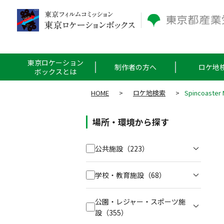
東京ロケーション
制作者の方へ
ロケ地
ボックスとは
HOME
>
ロケ地検索
>
Spincoaster 
場所・環境から探す
公共施設
（223）
学校・教育施設
（68）
公園・レジャー・スポーツ施
設
（355）