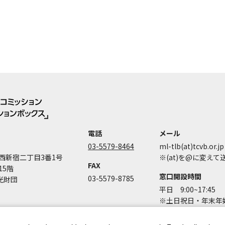
電話
メール
03-5579-8464
ml-tlb(at)tcvb.or.jp
西新宿二丁目3番1号
※(at)を@に変え
FAX
15階
窓口開設時間
03-5579-8785
光財団
平日 9:00~17:45
※土日祝日・年末年始