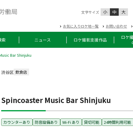
小
中
大
文字サイズ
お気に入りロケ地一覧
お問い合わせ
ロケ
検索
ニュース
ロケ撮影支援作品
Music Bar Shinjuku
渋谷区
飲食店
Spincoaster Music Bar Shinjuku
カウンターあり
防音設備あり
Wi-Fi あり
貸切可能
24時間利用可能