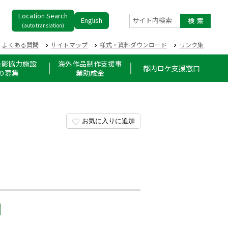
Location Search
English
サイト内検索
(auto translation)
よくある質問
サイトマップ
様式・資料ダウンロード
リンク集
撮影協力施設
海外作品制作支援事
都内ロケ支援窓口
の募集
業助成金
お気に入りに追加