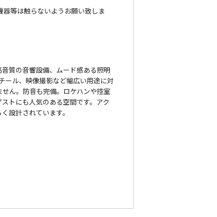
機器等は触らないようお願い致しま
高音質の音響設備、ムード感ある照明
・スチール、映像撮影など幅広い用途に対
ません。防音も完備。ロケハンや控室
ゲストにも人気のある空間です。アク
らく設計されています。