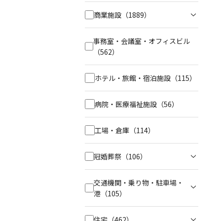
商業施設
（1889）
事務室・会議室・オフィスビル
（562）
ホテル・旅館・宿泊施設
（115）
病院・医療福祉施設
（56）
工場・倉庫
（114）
冠婚葬祭
（106）
交通機関・乗り物・駐車場・
港
（105）
住宅
（462）