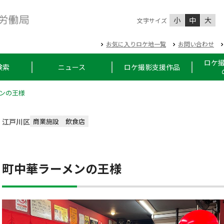
小
中
大
文字サイズ
お気に入りロケ地一覧
お問い合わせ
ロケ
検索
ニュース
ロケ撮影支援作品
ンの王様
江戸川区
商業施設
飲食店
町中華ラーメンの王様