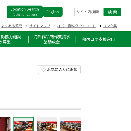
Location Search
English
サイト内検索
(auto translation)
よくある質問
サイトマップ
様式・資料ダウンロード
リンク集
撮影協力施設
海外作品制作支援事
都内ロケ支援窓口
の募集
業助成金
お気に入りに追加