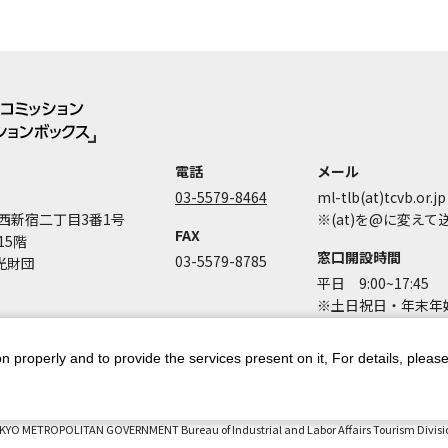
電話
メール
03-5579-8464
ml-tlb(at)tcvb.or.jp
西新宿二丁目3番1号
※(at)を@に変え
FAX
15階
窓口開設時間
03-5579-8785
光財団
平日 9:00~17:45
※土日祝日・年末年始
n properly and to provide the services present on it, For details, pleas
ントポリシー
個人情報保護方針
著作権について
お問い合わせ
都庁
KYO METROPOLITAN GOVERNMENT Bureau of Industrial and Labor Affairs Tourism Division 