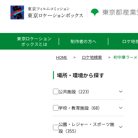
東京ロケーション
制作者の方へ
ロケ地
ボックスとは
HOME
>
ロケ地検索
>
町中華ラーメ
場所・環境から探す
公共施設
（223）
学校・教育施設
（68）
公園・レジャー・スポーツ施
設
（355）