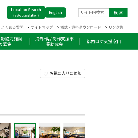
Location Search
English
サイト内検索
(auto translation)
よくある質問
サイトマップ
様式・資料ダウンロード
リンク集
撮影協力施設
海外作品制作支援事
都内ロケ支援窓口
の募集
業助成金
お気に入りに追加