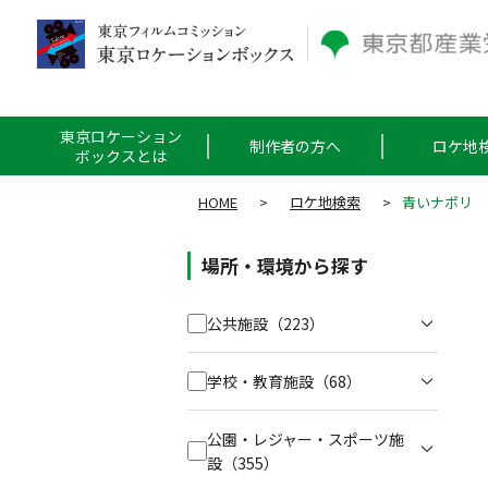
東京ロケーション
制作者の方へ
ロケ地
ボックスとは
HOME
>
ロケ地検索
>
青いナポリ
場所・環境から探す
公共施設
（223）
学校・教育施設
（68）
公園・レジャー・スポーツ施
設
（355）