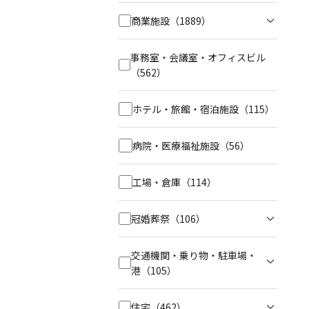
商業施設
（1889）
事務室・会議室・オフィスビル
（562）
ホテル・旅館・宿泊施設
（115）
病院・医療福祉施設
（56）
工場・倉庫
（114）
冠婚葬祭
（106）
交通機関・乗り物・駐車場・
港
（105）
住宅
（462）