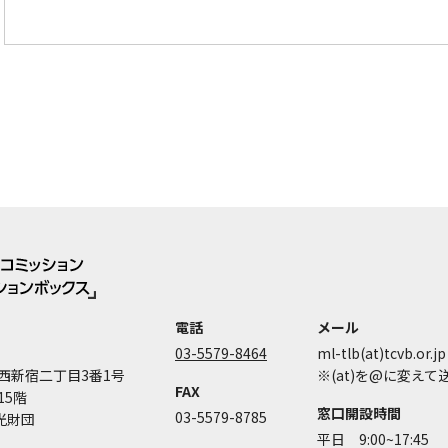
電話
メール
03-5579-8464
ml-tlb(at)tcvb.or.jp
西新宿二丁目3番1号
※(at)を@に変え
FAX
15階
窓口開設時間
03-5579-8785
光財団
平日 9:00~17:45