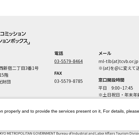
電話
メール
03-5579-8464
ml-tlb(at)tcvb.or.jp
西新宿二丁目3番1号
※(at)を@に変え
FAX
15階
窓口開設時間
03-5579-8785
光財団
平日 9:00~17:45
※土日祝日・年末年始
n properly and to provide the services present on it, For details, pleas
ントポリシー
個人情報保護方針
著作権について
お問い合わせ
都庁
KYO METROPOLITAN GOVERNMENT Bureau of Industrial and Labor Affairs Tourism Division 