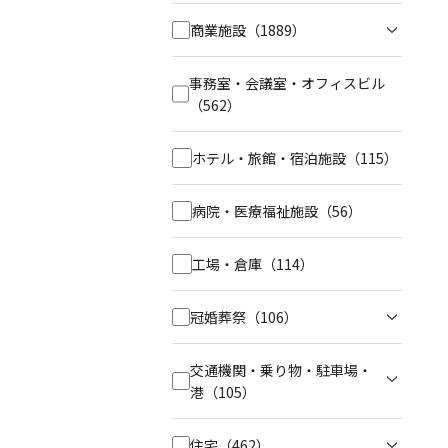
商業施設
（1889）
事務室・会議室・オフィスビル
（562）
ホテル・旅館・宿泊施設
（115）
病院・医療福祉施設
（56）
工場・倉庫
（114）
冠婚葬祭
（106）
交通機関・乗り物・駐車場・
港
（105）
住宅
（462）