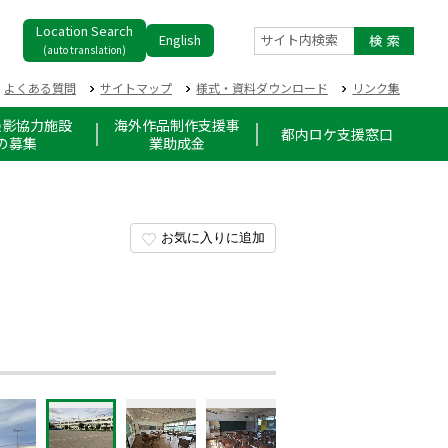
Location Search
English
サイト内検索
(auto translation)
よくある質問
サイトマップ
様式・資料ダウンロード
リンク集
撮影協力施設
海外作品制作支援事
都内ロケ支援窓口
の募集
業助成金
お気に入りに追加