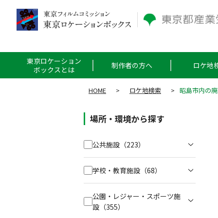
東京ロケーション
制作者の方へ
ロケ地
ボックスとは
HOME
>
ロケ地検索
>
昭島市内の廃
場所・環境から探す
公共施設
（223）
学校・教育施設
（68）
公園・レジャー・スポーツ施
設
（355）